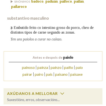
badoco
paduán
paifoco
pailán
SINÓNIMOS
,
,
,
,
pailaroco
Na fraseoloxía
substantivo masculino
Embutido feito co intestino groso do porco, cheo de
3
distintos tipos de carne segundo as zonas.
OUTRAS OPCIÓNS DE BUSCA
Ten uns paiolos a curar no caínzo.
Marcas gramaticais
Antes e despois de
paiolo
Pertence a
painoso
paínza
paínzo
paíño
paio
pairar
pairo
país
paisano
paisaxe
LIMPAR
BUSCA
AXÚDANOS A MELLORAR
Suxestións, erros, observacións...