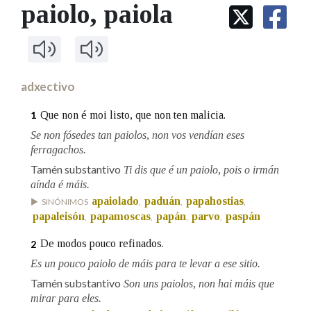
IDENTIDADE CORPORATIVA
paiolo
, paiola
Facebook
Twitter
Youtube
Instagram
Bluesky
BUSCAR NOS LEMAS
FIGURAS HOMENAXEADAS
MARCIAL DEL ADALID
HISTORIA
Comeza por
CASA-MUSEO EMILIA PARDO
BAZÁN
60 ANOS DLG
PRIMAVERA DAS LETRAS
adxectivo
Remata por
PORTAL DAS PALABRAS
Que non é moi listo, que non ten malicia.
1
Se non fósedes tan paiolos, non vos vendían eses
ferragachos.
Contén
Tamén substantivo
Ti dis que é un paiolo, pois o irmán
aínda é máis.
apaiolado
paduán
papahostias
SINÓNIMOS
,
,
,
BUSCAR NO CONTIDO
papaleisón
papamoscas
papán
parvo
paspán
,
,
,
,
Nas definicións
De modos pouco refinados.
2
Es un pouco paiolo de máis para te levar a ese sitio.
Tamén substantivo
Son uns paiolos, non hai máis que
Nos exemplos
mirar para eles.