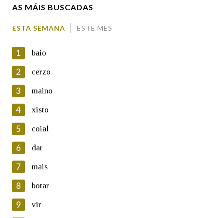
AS MÁIS BUSCADAS
Comentario
ESTA SEMANA
ESTE MES
1
baio
2
cerzo
3
maino
En cumprimento da normativa vixente en materia de
Protección de Datos de Carácter Persoal, a Real Academia
4
xisto
Galega informa a aqueles usuarios que faciliten o seu correo
electrónico, así como calquera outra información de carácter
5
coial
persoal, que estes datos serán obxecto de tratamento
automatizado de carácter confidencial e incorporados aos seus
6
dar
ficheiros informáticos. Así mesmo, os usuarios poderán exercer o
seu dereito de acceso, rectificación, oposición e cancelación dos
7
mais
seus datos poñéndose en contacto connosco.
8
botar
Lin e acepto as condicións da política de
privacidade
9
vir