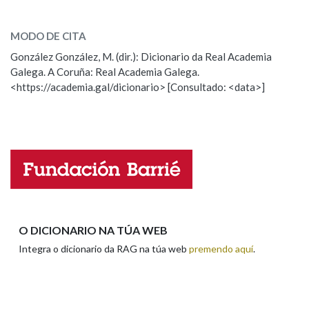
paiolo
SOBRE A PALABRA:
MODO DE CITA
ESCOLLE UNHA OPCIÓN:
González González, M. (dir.): Dicionario da Real Academia
Galega. A Coruña: Real Academia Galega.
Observación
Hai un erro na palabra
<https://academia.gal/dicionario> [Consultado: <data>]
Propoño mellorar a definición
Actualización
Falta unha voz
Nome
Apelidos
O DICIONARIO NA TÚA WEB
Integra o dicionario da RAG na túa web
premendo aquí
.
Enderezo electrónico