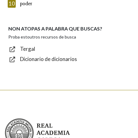
Introduce o código que aparece na imaxe:
10
poder
NON ATOPAS A PALABRA QUE BUSCAS?
Texto de verificación
Proba estoutros recursos de busca
Tergal
Dicionario de dicionarios
Enviar
Real Academia Galega