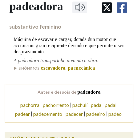
IDENTIDADE CORPORATIVA
padeadora
Facebook
Twitter
Youtube
Instagram
Bluesky
BUSCAR NOS LEMAS
FIGURAS HOMENAXEADAS
MARCIAL DEL ADALID
HISTORIA
Comeza por
CASA-MUSEO EMILIA PARDO
substantivo feminino
BAZÁN
60 ANOS DLG
PRIMAVERA DAS LETRAS
Máquina de escavar e cargar, dotada dun motor que
Remata por
acciona un gran recipiente dentado e que permite o seu
PORTAL DAS PALABRAS
desprazamento.
A padeadora transportaba area ata a obra.
Contén
escavadora
pa mecánica
SINÓNIMOS
,
Antes e despois de
padeadora
BUSCAR NO CONTIDO
pachorra
pachorrento
pachulí
pada
padal
Nas definicións
padear
padecemento
padecer
padeeiro
padeo
Nos exemplos