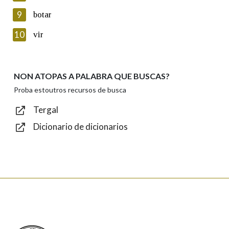
privacidade
9
botar
Introduce o código que aparece na imaxe:
10
vir
NON ATOPAS A PALABRA QUE BUSCAS?
Texto de verificación
Proba estoutros recursos de busca
Tergal
Dicionario de dicionarios
Enviar
Real Academia Galega