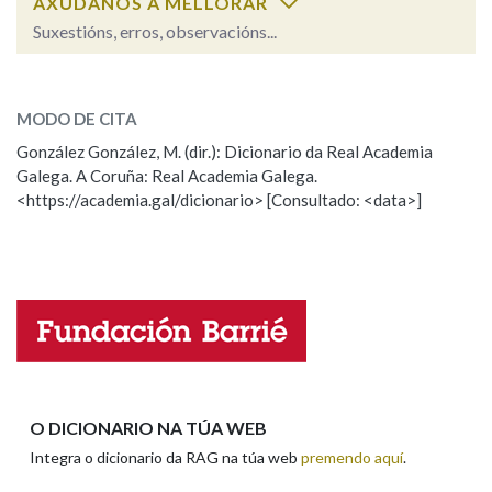
AXÚDANOS A MELLORAR
Suxestións, erros, observacións...
Na fraseoloxía
padeadora
SOBRE A PALABRA:
MODO DE CITA
ESCOLLE UNHA OPCIÓN:
González González, M. (dir.): Dicionario da Real Academia
OUTRAS OPCIÓNS DE BUSCA
Galega. A Coruña: Real Academia Galega.
Observación
Hai un erro na palabra
<https://academia.gal/dicionario> [Consultado: <data>]
Marcas gramaticais
Propoño mellorar a definición
Actualización
Falta unha voz
Pertence a
Nome
LIMPAR
BUSCA
Apelidos
O DICIONARIO NA TÚA WEB
Integra o dicionario da RAG na túa web
premendo aquí
.