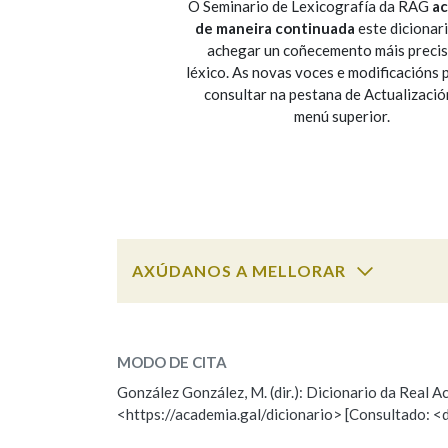
O Seminario de Lexicografía da RAG
ac
de maneira continuada
este dicionar
Marcas gramaticais
achegar un coñecemento máis preci
léxico. As novas voces e modificacións
consultar na pestana de Actualizació
menú superior.
AXÚDANOS A MELLORAR
ESCOLLE UNHA OPCIÓN:
MODO DE CITA
Observación
Falta unha voz
González González, M. (dir.): Dicionario da Real
<https://academia.gal/dicionario> [Consultado: <
Nome
Apelido