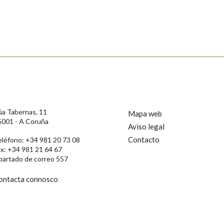
úa Tabernas, 11
Mapa web
5001 - A Coruña
Aviso legal
Contacto
eléfono: +34 981 20 73 08
ax: +34 981 21 64 67
rotección de Datos de Carácter Persoal, a Real Academia Galega informa a
partado de correo 557
, así como calquera outra información de carácter persoal, que estes datos
confidencial e incorporados aos seus ficheiros informáticos. Así mesmo, os
ificación, oposición e cancelación dos seus datos poñéndose en contacto
ontacta connosco
privacidade