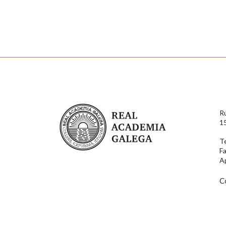
Enderezo electrónico
Comentario
Real Academia Galega
R
1
T
F
En cumprimento da normativa vixente en materia de P
A
aqueles usuarios que faciliten o seu correo electrónico
serán obxecto de tratamento automatizado de carácter 
usuarios poderán exercer o seu dereito de acceso, rect
C
connosco.
Lin e acepto as condicións da política de 