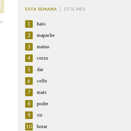
ESTA SEMANA
ESTE MES
va
1
baio
2
mapache
3
maino
4
cerzo
5
dar
6
cello
7
mais
8
poder
9
vir
10
botar