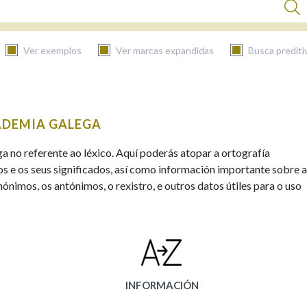
Ver exemplos
Ver marcas expandidas
Busca prediti
BUSCAR NO CONTIDO
ADEMIA GALEGA
Nas definicións
ga no referente ao léxico. Aquí poderás atopar a ortografía
s e os seus significados, así como información importante sobre a
ónimos, os antónimos, o rexistro, e outros datos útiles para o uso
Nos exemplos
Na fraseoloxía
INFORMACIÓN