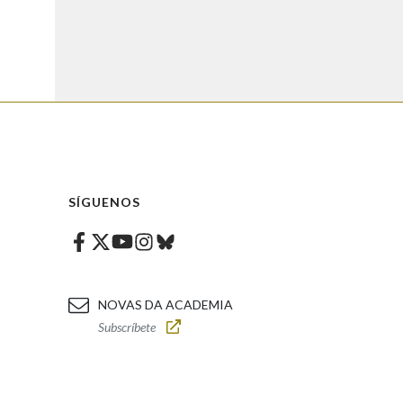
SÍGUENOS
Facebook
Twitter
Instagram
Bluesky
Youtube
NOVAS DA ACADEMIA
Subscríbete