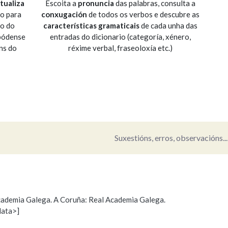
tualiza
Escoita a
pronuncia
das palabras, consulta a
io para
conxugación
de todos os verbos e descubre as
Pertence a
so do
características gramaticais
de cada unha das
 pódense
entradas do dicionario (categoría, xénero,
ns do
réxime verbal, fraseoloxía etc.)
AXUDA NA BUSCA
LIMPAR
BUSCA
Suxestións, erros, observacións...
 Academia Galega. A Coruña: Real Academia Galega.
data>]
s