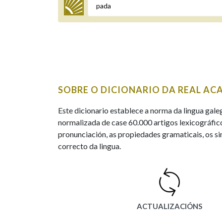
Termo a buscar
BUSCAR NOS LEMAS
SOBRE O DICIONARIO DA REAL AC
Comeza por
Este dicionario establece a norma da lingua gale
normalizada de case 60.000 artigos lexicográfico
pronunciación, as propiedades gramaticais, os sin
Remata por
correcto da lingua.
Contén
ACTUALIZACIÓNS
OUTRAS OPCIÓNS DE BUSCA