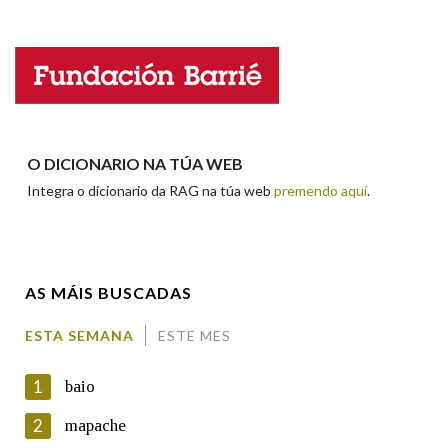
Falta unha voz
Nome
Apelidos
O DICIONARIO NA TÚA WEB
Integra o dicionario da RAG na túa web
premendo aquí
.
Enderezo electrónico
AS MÁIS BUSCADAS
Comentario
ESTA SEMANA
ESTE MES
1
baio
2
mapache