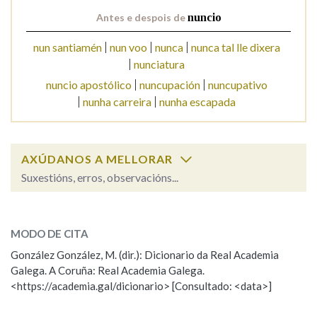
Antes e despois de
nuncio
Na fraseoloxía
nun santiamén
nun voo
nunca
nunca tal lle dixera
nunciatura
nuncio apostólico
nuncupación
nuncupativo
nunha carreira
nunha escapada
OUTRAS OPCIÓNS DE BUSCA
Marcas gramaticais
AXÚDANOS A MELLORAR
Suxestións, erros, observacións...
Pertence a
nuncio
SOBRE A PALABRA:
MODO DE CITA
ESCOLLE UNHA OPCIÓN:
LIMPAR
BUSCA
González González, M. (dir.): Dicionario da Real Academia
Galega. A Coruña: Real Academia Galega.
Observación
Hai un erro na palabra
<https://academia.gal/dicionario> [Consultado: <data>]
Propoño mellorar a definición
Actualización