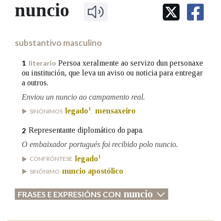
IDENTIDADE CORPORATIVA
nuncio
Facebook
Twitter
Youtube
Instagram
Bluesky
BUSCAR NOS LEMAS
FIGURAS HOMENAXEADAS
MARCIAL DEL ADALID
HISTORIA
Comeza por
CASA-MUSEO EMILIA PARDO
substantivo masculino
BAZÁN
60 ANOS DLG
PRIMAVERA DAS LETRAS
Persoa xeralmente ao servizo dun personaxe
1
literario
Remata por
ou institución, que leva un aviso ou noticia para entregar
PORTAL DAS PALABRAS
a outros.
Enviou un nuncio ao campamento real.
Contén
1
legado
mensaxeiro
SINÓNIMOS
,
Representante diplomático do papa.
2
O embaixador portugués foi recibido polo nuncio.
BUSCAR NO CONTIDO
1
legado
CONFRÓNTESE
nuncio apostólico
SINÓNIMO
Nas definicións
nuncio
FRASES E EXPRESIÓNS CON
Nos exemplos