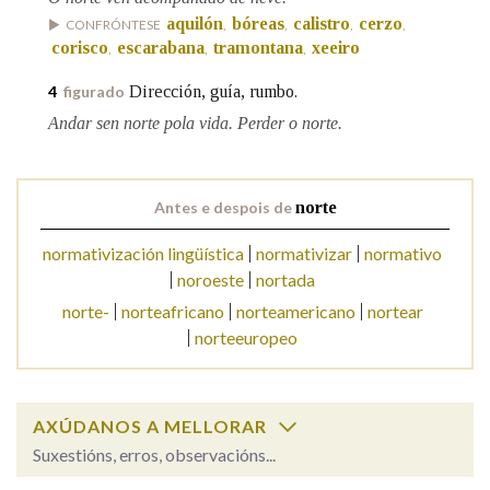
aquilón
bóreas
calistro
cerzo
CONFRÓNTESE
,
,
,
,
corisco
escarabana
tramontana
xeeiro
,
,
,
Na fraseoloxía
Dirección, guía, rumbo.
4
figurado
Andar sen norte pola vida. Perder o norte.
OUTRAS OPCIÓNS DE BUSCA
Marcas gramaticais
Antes e despois de
norte
normativización lingüística
normativizar
normativo
noroeste
nortada
Pertence a
norte-
norteafricano
norteamericano
nortear
norteeuropeo
LIMPAR
BUSCA
AXÚDANOS A MELLORAR
Suxestións, erros, observacións...