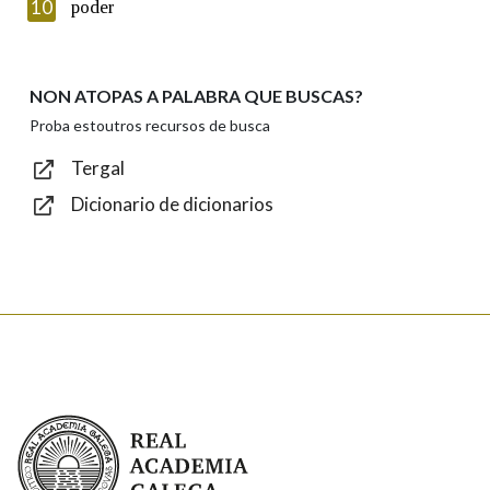
Introduce o código que aparece na imaxe:
10
poder
NON ATOPAS A PALABRA QUE BUSCAS?
Texto de verificación
Proba estoutros recursos de busca
Tergal
Dicionario de dicionarios
Enviar
Real Academia Galega