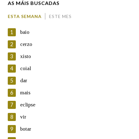
AS MÁIS BUSCADAS
Comentario
ESTA SEMANA
ESTE MES
1
baio
2
cerzo
3
xisto
En cumprimento da normativa vixente en materia de
Protección de Datos de Carácter Persoal, a Real Academia
4
coial
Galega informa a aqueles usuarios que faciliten o seu correo
electrónico, así como calquera outra información de carácter
5
dar
persoal, que estes datos serán obxecto de tratamento
automatizado de carácter confidencial e incorporados aos seus
6
mais
ficheiros informáticos. Así mesmo, os usuarios poderán exercer o
seu dereito de acceso, rectificación, oposición e cancelación dos
7
eclipse
seus datos poñéndose en contacto connosco.
8
vir
Lin e acepto as condicións da política de
privacidade
9
botar