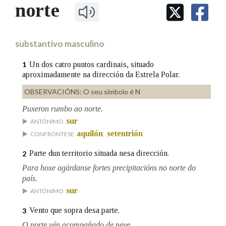
IDENTIDADE CORPORATIVA
norte
Facebook
Twitter
Youtube
Instagram
Bluesky
BUSCAR NOS LEMAS
FIGURAS HOMENAXEADAS
MARCIAL DEL ADALID
HISTORIA
Comeza por
CASA-MUSEO EMILIA PARDO
substantivo masculino
BAZÁN
60 ANOS DLG
PRIMAVERA DAS LETRAS
Un dos catro puntos cardinais, situado
1
Remata por
aproximadamente na dirección da Estrela Polar.
PORTAL DAS PALABRAS
OBSERVACIÓNS:
O seu símbolo é N
Puxeron rumbo ao norte.
Contén
sur
ANTÓNIMO
aquilón
setentrión
CONFRÓNTESE
,
Parte dun territorio situada nesa dirección.
2
BUSCAR NO CONTIDO
Para hoxe agárdanse fortes precipitacións no norte do
Nas definicións
país.
sur
ANTÓNIMO
Vento que sopra desa parte.
3
Nos exemplos
O norte vén acompañado de neve.