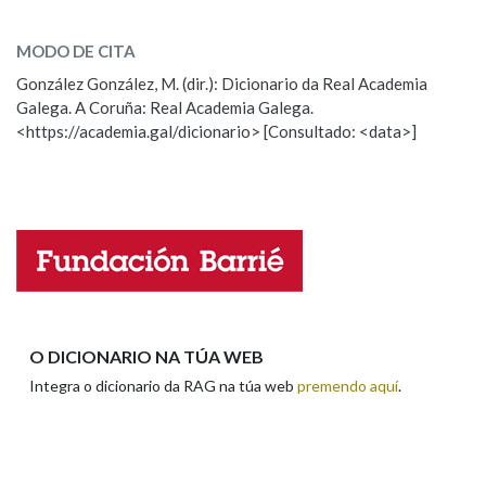
norte
SOBRE A PALABRA:
MODO DE CITA
ESCOLLE UNHA OPCIÓN:
González González, M. (dir.): Dicionario da Real Academia
Galega. A Coruña: Real Academia Galega.
Observación
Hai un erro na palabra
<https://academia.gal/dicionario> [Consultado: <data>]
Propoño mellorar a definición
Actualización
Falta unha voz
Nome
Apelidos
O DICIONARIO NA TÚA WEB
Integra o dicionario da RAG na túa web
premendo aquí
.
Enderezo electrónico