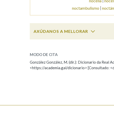
nocella
nocel
noctambulismo
noctá
Marcas gramaticais
AXÚDANOS A MELLORAR
nocivo
SOBRE A PALABRA:
MODO DE CITA
ESCOLLE UNHA OPCIÓN:
González González, M. (dir.): Dicionario da Real
<https://academia.gal/dicionario> [Consultado: <
Observación
Hai un erro na palabra
Falta unha voz
Nome
Apelido
Enderezo electrónico