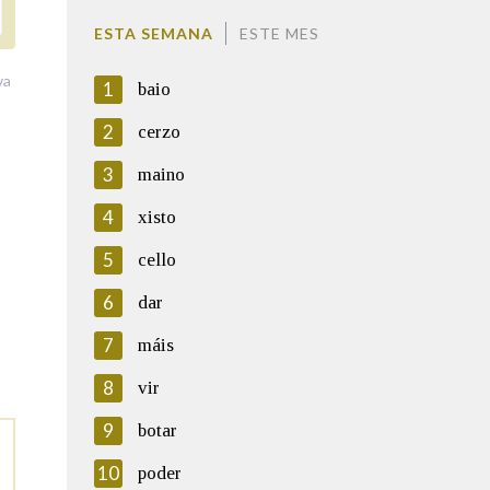
ESTA SEMANA
ESTE MES
va
1
baio
2
cerzo
3
maino
4
xisto
5
cello
6
dar
7
máis
8
vir
9
botar
10
poder