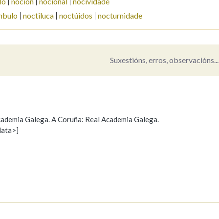
lo
noción
nocional
nocividade
mbulo
noctiluca
noctúidos
nocturnidade
Pertence a
Suxestións, erros, observacións...
AXUDA NA BUSCA
LIMPAR
BUSCA
 Academia Galega. A Coruña: Real Academia Galega.
data>]
Propoño mellorar a definición
Actualización
s