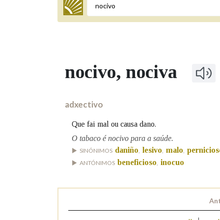
Termo a buscar
nocivo
, nociva
BUSCAR NOS LEMAS
Comeza por
adxectivo
Que fai mal ou causa dano.
Remata por
O tabaco é nocivo para a saúde.
daniño
lesivo
malo
pernicios
SINÓNIMOS
,
,
,
beneficioso
inocuo
ANTÓNIMOS
,
Contén
Ant
OUTRAS OPCIÓNS DE BUSCA