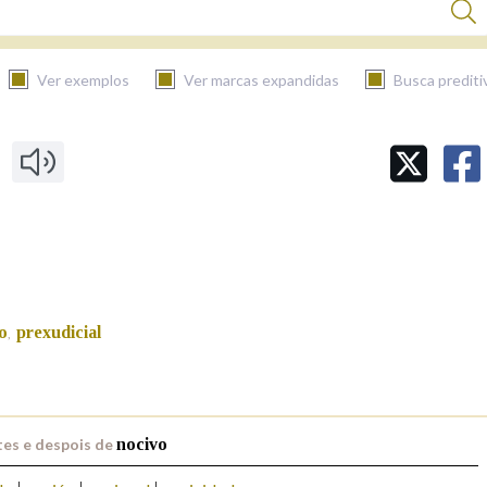
Ver exemplos
Ver marcas expandidas
Busca prediti
BUSCAR NO CONTIDO
Nas definicións
Nos exemplos
o
prexudicial
,
Na fraseoloxía
es e despois de
nocivo