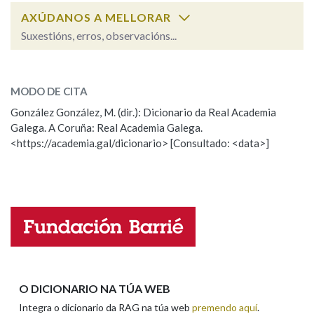
AXÚDANOS A MELLORAR
Suxestións, erros, observacións...
Na fraseoloxía
neboento
SOBRE A PALABRA:
MODO DE CITA
ESCOLLE UNHA OPCIÓN:
OUTRAS OPCIÓNS DE BUSCA
González González, M. (dir.): Dicionario da Real Academia
Galega. A Coruña: Real Academia Galega.
Observación
Hai un erro na palabra
Marcas gramaticais
<https://academia.gal/dicionario> [Consultado: <data>]
Propoño mellorar a definición
Actualización
Falta unha voz
Pertence a
Nome
LIMPAR
BUSCA
Apelidos
O DICIONARIO NA TÚA WEB
Integra o dicionario da RAG na túa web
premendo aquí
.