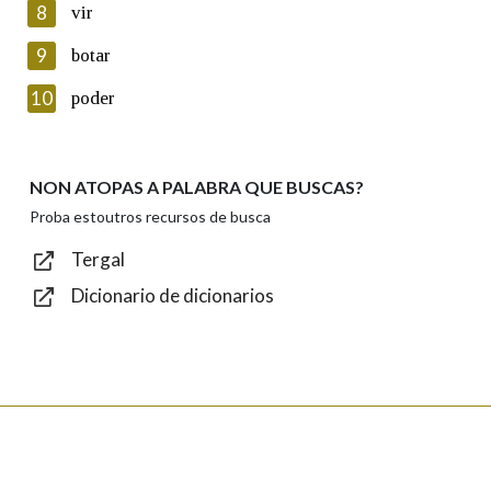
8
vir
Lin e acepto as condicións da política de
privacidade
9
botar
Introduce o código que aparece na imaxe:
10
poder
NON ATOPAS A PALABRA QUE BUSCAS?
Texto de verificación
Proba estoutros recursos de busca
Tergal
Dicionario de dicionarios
Enviar