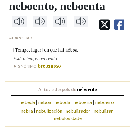
IDENTIDADE CORPORATIVA
neboento
, neboenta
Facebook
Twitter
Youtube
Instagram
Bluesky
BUSCAR NOS LEMAS
FIGURAS HOMENAXEADAS
MARCIAL DEL ADALID
HISTORIA
Comeza por
CASA-MUSEO EMILIA PARDO
BAZÁN
60 ANOS DLG
PRIMAVERA DAS LETRAS
adxectivo
Remata por
PORTAL DAS PALABRAS
[Tempo, lugar] en que hai néboa.
Está o tempo neboento.
bretemoso
Contén
SINÓNIMO
Antes e despois de
neboento
BUSCAR NO CONTIDO
nébeda
néboa
néboda
neboeira
neboeiro
Nas definicións
nebra
nebulización
nebulizador
nebulizar
nebulosidade
Nos exemplos