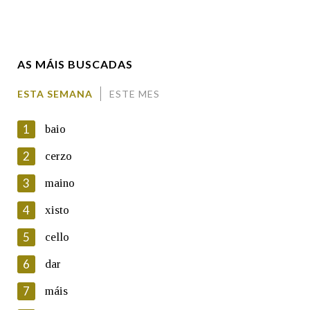
Enderezo electrónico
AS MÁIS BUSCADAS
Comentario
ESTA SEMANA
ESTE MES
1
baio
2
cerzo
3
maino
En cumprimento da normativa vixente en materia de
Protección de Datos de Carácter Persoal, a Real Academia
4
xisto
Galega informa a aqueles usuarios que faciliten o seu correo
electrónico, así como calquera outra información de carácter
5
cello
persoal, que estes datos serán obxecto de tratamento
automatizado de carácter confidencial e incorporados aos seus
6
dar
ficheiros informáticos. Así mesmo, os usuarios poderán exercer o
seu dereito de acceso, rectificación, oposición e cancelación dos
7
máis
seus datos poñéndose en contacto connosco.