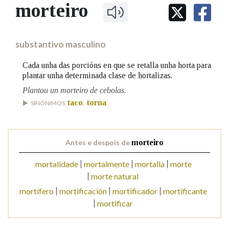
IDENTIDADE CORPORATIVA
morteiro
Facebook
Twitter
Youtube
Instagram
Bluesky
BUSCAR NOS LEMAS
FIGURAS HOMENAXEADAS
MARCIAL DEL ADALID
HISTORIA
Comeza por
CASA-MUSEO EMILIA PARDO
substantivo masculino
BAZÁN
60 ANOS DLG
PRIMAVERA DAS LETRAS
Cada unha das porcións en que se retalla unha horta para
Remata por
plantar unha determinada clase de hortalizas.
PORTAL DAS PALABRAS
Plantou un morteiro de cebolas.
taco
torna
SINÓNIMOS
,
Contén
Antes e despois de
morteiro
BUSCAR NO CONTIDO
mortalidade
mortalmente
mortalla
morte
morte natural
Nas definicións
mortífero
mortificación
mortificador
mortificante
mortificar
Nos exemplos