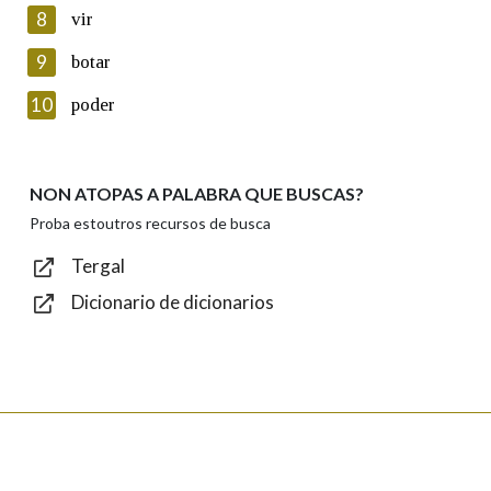
8
vir
Lin e acepto as condicións da política de
privacidade
9
botar
Introduce o código que aparece na imaxe:
10
poder
NON ATOPAS A PALABRA QUE BUSCAS?
Texto de verificación
Proba estoutros recursos de busca
Tergal
Dicionario de dicionarios
Enviar