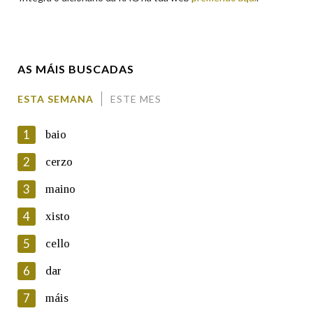
Enderezo electrónico
AS MÁIS BUSCADAS
Comentario
ESTA SEMANA
ESTE MES
1
baio
2
cerzo
3
maino
En cumprimento da normativa vixente en materia de
Protección de Datos de Carácter Persoal, a Real Academia
4
xisto
Galega informa a aqueles usuarios que faciliten o seu correo
electrónico, así como calquera outra información de carácter
5
cello
persoal, que estes datos serán obxecto de tratamento
automatizado de carácter confidencial e incorporados aos seus
6
dar
ficheiros informáticos. Así mesmo, os usuarios poderán exercer o
seu dereito de acceso, rectificación, oposición e cancelación dos
7
máis
seus datos poñéndose en contacto connosco.