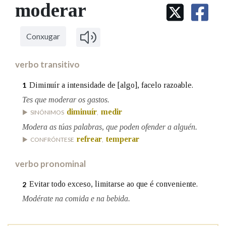
IDENTIDADE CORPORATIVA
moderar
Facebook
Twitter
Youtube
Instagram
Bluesky
BUSCAR NOS LEMAS
FIGURAS HOMENAXEADAS
MARCIAL DEL ADALID
HISTORIA
Comeza por
CASA-MUSEO EMILIA PARDO
Conxugar
BAZÁN
60 ANOS DLG
PRIMAVERA DAS LETRAS
verbo transitivo
Remata por
PORTAL DAS PALABRAS
Diminuír a intensidade de [algo], facelo razoable.
1
Tes que moderar os gastos.
Contén
diminuír
medir
SINÓNIMOS
,
Modera as túas palabras, que poden ofender a alguén.
refrear
temperar
CONFRÓNTESE
,
BUSCAR NO CONTIDO
verbo pronominal
Nas definicións
Evitar todo exceso, limitarse ao que é conveniente.
2
Modérate na comida e na bebida.
Nos exemplos