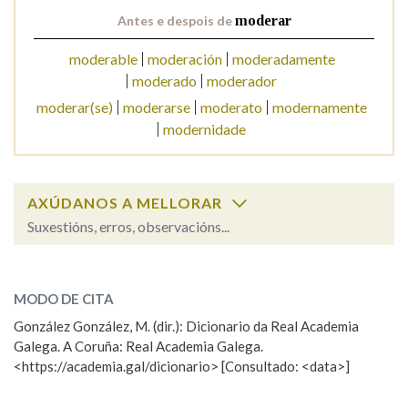
Antes e despois de
moderar
Na fraseoloxía
moderable
moderación
moderadamente
moderado
moderador
moderar(se)
moderarse
moderato
modernamente
modernidade
OUTRAS OPCIÓNS DE BUSCA
Marcas gramaticais
AXÚDANOS A MELLORAR
Suxestións, erros, observacións...
Pertence a
moderar
SOBRE A PALABRA:
MODO DE CITA
ESCOLLE UNHA OPCIÓN:
LIMPAR
BUSCA
González González, M. (dir.): Dicionario da Real Academia
Galega. A Coruña: Real Academia Galega.
Observación
Hai un erro na palabra
<https://academia.gal/dicionario> [Consultado: <data>]
Propoño mellorar a definición
Actualización