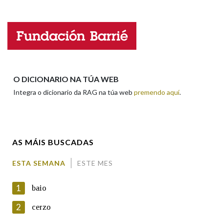
Falta unha voz
Nome
Apelidos
O DICIONARIO NA TÚA WEB
Integra o dicionario da RAG na túa web
premendo aquí
.
Enderezo electrónico
AS MÁIS BUSCADAS
Comentario
ESTA SEMANA
ESTE MES
1
baio
2
cerzo