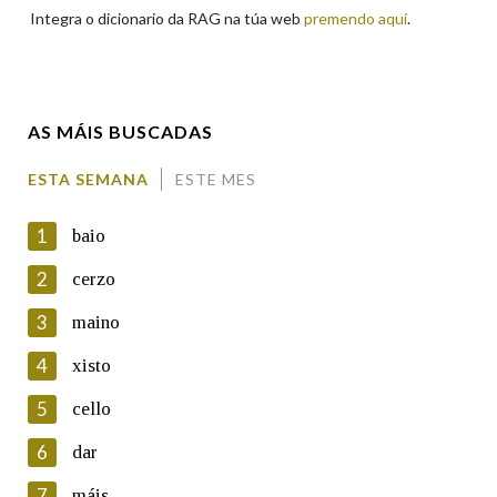
Integra o dicionario da RAG na túa web
premendo aquí
.
Enderezo electrónico
AS MÁIS BUSCADAS
Comentario
ESTA SEMANA
ESTE MES
1
baio
2
cerzo
3
maino
En cumprimento da normativa vixente en materia de
Protección de Datos de Carácter Persoal, a Real Academia
4
xisto
Galega informa a aqueles usuarios que faciliten o seu correo
electrónico, así como calquera outra información de carácter
5
cello
persoal, que estes datos serán obxecto de tratamento
automatizado de carácter confidencial e incorporados aos seus
6
dar
ficheiros informáticos. Así mesmo, os usuarios poderán exercer o
seu dereito de acceso, rectificación, oposición e cancelación dos
7
máis