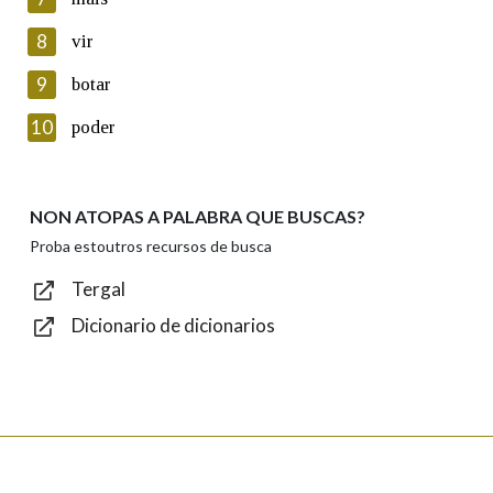
seus datos poñéndose en contacto connosco.
8
vir
Lin e acepto as condicións da política de
privacidade
9
botar
Introduce o código que aparece na imaxe:
10
poder
NON ATOPAS A PALABRA QUE BUSCAS?
Texto de verificación
Proba estoutros recursos de busca
Tergal
Dicionario de dicionarios
Enviar