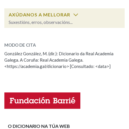
AXÚDANOS A MELLORAR
Na fraseoloxía
Suxestións, erros, observacións...
metanol
SOBRE A PALABRA:
OUTRAS OPCIÓNS DE BUSCA
MODO DE CITA
ESCOLLE UNHA OPCIÓN:
González González, M. (dir.): Dicionario da Real Academia
Marcas gramaticais
Galega. A Coruña: Real Academia Galega.
Observación
Hai un erro na palabra
<https://academia.gal/dicionario> [Consultado: <data>]
Propoño mellorar a definición
Actualización
Pertence a
Falta unha voz
Nome
LIMPAR
BUSCA
Apelidos
O DICIONARIO NA TÚA WEB