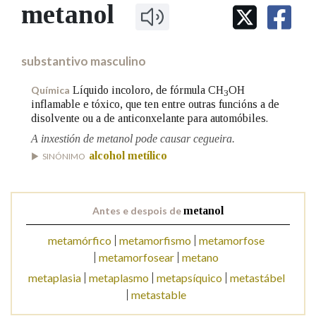
IDENTIDADE CORPORATIVA
metanol
Facebook
Twitter
Youtube
Instagram
Bluesky
BUSCAR NOS LEMAS
FIGURAS HOMENAXEADAS
MARCIAL DEL ADALID
HISTORIA
Comeza por
CASA-MUSEO EMILIA PARDO
substantivo masculino
BAZÁN
60 ANOS DLG
PRIMAVERA DAS LETRAS
Líquido incoloro, de fórmula CH
OH
Química
3
Remata por
inflamable e tóxico, que ten entre outras funcións a de
PORTAL DAS PALABRAS
disolvente ou a de anticonxelante para automóbiles.
A inxestión de metanol pode causar cegueira.
Contén
alcohol metílico
SINÓNIMO
Antes e despois de
metanol
BUSCAR NO CONTIDO
metamórfico
metamorfismo
metamorfose
Nas definicións
metamorfosear
metano
metaplasia
metaplasmo
metapsíquico
metastábel
metastable
Nos exemplos