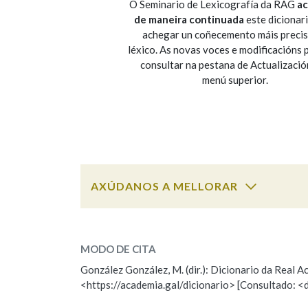
O Seminario de Lexicografía da RAG
ac
de maneira continuada
este dicionar
Marcas gramaticais
achegar un coñecemento máis preci
léxico. As novas voces e modificacións
consultar na pestana de Actualizació
menú superior.
AXÚDANOS A MELLORAR
ESCOLLE UNHA OPCIÓN:
MODO DE CITA
Observación
Falta unha voz
González González, M. (dir.): Dicionario da Real
<https://academia.gal/dicionario> [Consultado: <
Nome
Apelido