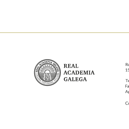
Enderezo electrónico
Comentario
Real Academia Galega
R
1
T
F
En cumprimento da normativa vixente en materia de P
A
aqueles usuarios que faciliten o seu correo electrónico
serán obxecto de tratamento automatizado de carácter 
usuarios poderán exercer o seu dereito de acceso, rect
C
connosco.
Lin e acepto as condicións da política de 