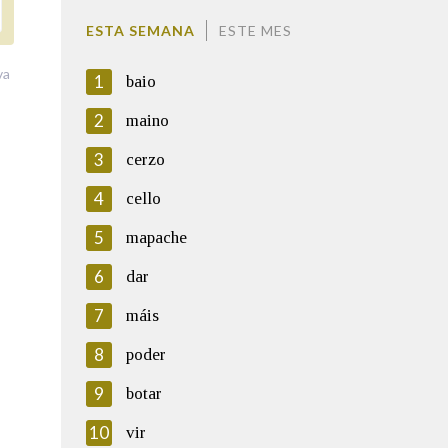
ESTA SEMANA
ESTE MES
va
1
baio
2
maino
3
cerzo
4
cello
5
mapache
6
dar
7
máis
8
poder
9
botar
10
vir