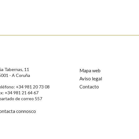
úa Tabernas, 11
Mapa web
5001 - A Coruña
Aviso legal
Contacto
eléfono: +34 981 20 73 08
ax: +34 981 21 64 67
rotección de Datos de Carácter Persoal, a Real Academia Galega informa a
partado de correo 557
, así como calquera outra información de carácter persoal, que estes datos
confidencial e incorporados aos seus ficheiros informáticos. Así mesmo, os
ificación, oposición e cancelación dos seus datos poñéndose en contacto
ontacta connosco
privacidade