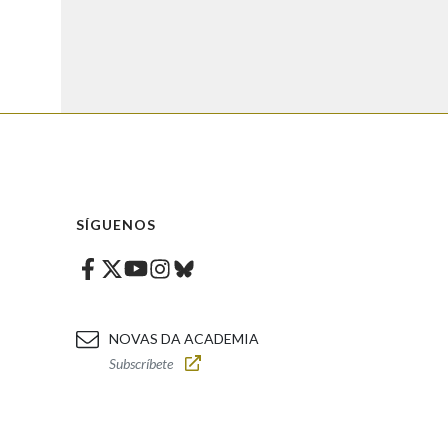
SÍGUENOS
Facebook
Twitter
Instagram
Bluesky
Youtube
NOVAS DA ACADEMIA
Subscríbete