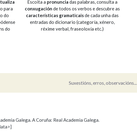
tualiza
Escoita a
pronuncia
das palabras, consulta a
io para
conxugación
de todos os verbos e descubre as
Pertence a
so do
características gramaticais
de cada unha das
 pódense
entradas do dicionario (categoría, xénero,
ns do
réxime verbal, fraseoloxía etc.)
AXUDA NA BUSCA
LIMPAR
BUSCA
Suxestións, erros, observacións...
 Academia Galega. A Coruña: Real Academia Galega.
data>]
s