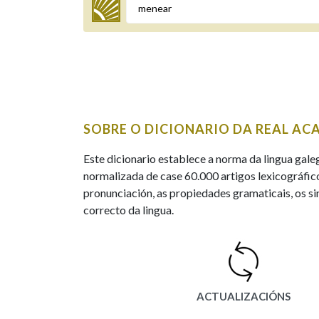
Termo a buscar
BUSCAR NOS LEMAS
SOBRE O DICIONARIO DA REAL AC
Comeza por
Este dicionario establece a norma da lingua gale
normalizada de case 60.000 artigos lexicográfico
pronunciación, as propiedades gramaticais, os sin
Remata por
correcto da lingua.
Contén
ACTUALIZACIÓNS
OUTRAS OPCIÓNS DE BUSCA