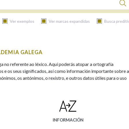
Ver exemplos
Ver marcas expandidas
Busca prediti
BUSCAR NO CONTIDO
ADEMIA GALEGA
Nas definicións
ga no referente ao léxico. Aquí poderás atopar a ortografía
s e os seus significados, así como información importante sobre a
ónimos, os antónimos, o rexistro, e outros datos útiles para o uso
Nos exemplos
Na fraseoloxía
INFORMACIÓN