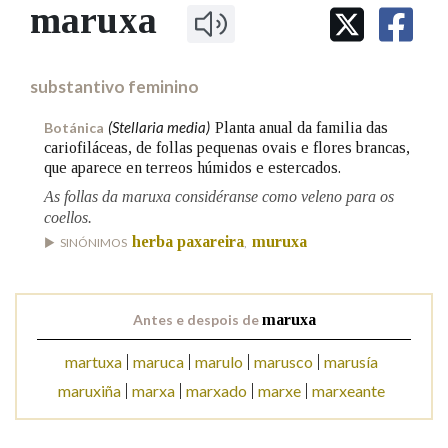
IDENTIDADE CORPORATIVA
maruxa
Facebook
Twitter
Youtube
Instagram
Bluesky
BUSCAR NOS LEMAS
FIGURAS HOMENAXEADAS
MARCIAL DEL ADALID
HISTORIA
Comeza por
CASA-MUSEO EMILIA PARDO
substantivo feminino
BAZÁN
60 ANOS DLG
PRIMAVERA DAS LETRAS
(Stellaria media)
Planta anual da familia das
Botánica
Remata por
cariofiláceas, de follas pequenas ovais e flores brancas,
PORTAL DAS PALABRAS
que aparece en terreos húmidos e estercados.
As follas da maruxa considéranse como veleno para os
coellos.
Contén
herba paxareira
muruxa
SINÓNIMOS
,
BUSCAR NO CONTIDO
Antes e despois de
maruxa
Nas definicións
martuxa
maruca
marulo
marusco
marusía
maruxiña
marxa
marxado
marxe
marxeante
Nos exemplos