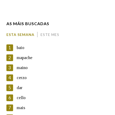
Enderezo electrónico
AS MÁIS BUSCADAS
Comentario
ESTA SEMANA
ESTE MES
1
baio
2
mapache
3
maino
En cumprimento da normativa vixente en materia de
Protección de Datos de Carácter Persoal, a Real Academia
4
cerzo
Galega informa a aqueles usuarios que faciliten o seu correo
electrónico, así como calquera outra información de carácter
5
dar
persoal, que estes datos serán obxecto de tratamento
automatizado de carácter confidencial e incorporados aos seus
6
cello
ficheiros informáticos. Así mesmo, os usuarios poderán exercer o
seu dereito de acceso, rectificación, oposición e cancelación dos
7
mais
seus datos poñéndose en contacto connosco.