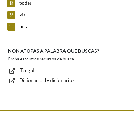
8
poder
Lin e acepto as condicións da política de
privacidade
9
vir
Introduce o código que aparece na imaxe:
10
botar
NON ATOPAS A PALABRA QUE BUSCAS?
Texto de verificación
Proba estoutros recursos de busca
Tergal
Dicionario de dicionarios
Enviar