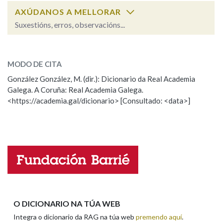
AXÚDANOS A MELLORAR
Suxestións, erros, observacións...
Na fraseoloxía
maruxa
SOBRE A PALABRA:
MODO DE CITA
ESCOLLE UNHA OPCIÓN:
OUTRAS OPCIÓNS DE BUSCA
González González, M. (dir.): Dicionario da Real Academia
Galega. A Coruña: Real Academia Galega.
Observación
Hai un erro na palabra
Marcas gramaticais
<https://academia.gal/dicionario> [Consultado: <data>]
Propoño mellorar a definición
Actualización
Falta unha voz
Pertence a
Nome
LIMPAR
BUSCA
Apelidos
O DICIONARIO NA TÚA WEB
Integra o dicionario da RAG na túa web
premendo aquí
.