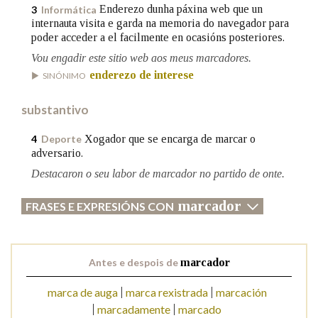
Enderezo dunha páxina web que un
3
Informática
internauta visita e garda na memoria do navegador para
poder acceder a el facilmente en ocasións posteriores.
Na fraseoloxía
Vou engadir este sitio web aos meus marcadores.
enderezo de interese
SINÓNIMO
OUTRAS OPCIÓNS DE BUSCA
substantivo
Marcas gramaticais
Xogador que se encarga de marcar o
4
Deporte
adversario.
Destacaron o seu labor de marcador no partido de onte.
Pertence a
marcador
FRASES E EXPRESIÓNS CON
LIMPAR
BUSCA
Antes e despois de
marcador
marca de auga
marca rexistrada
marcación
marcadamente
marcado