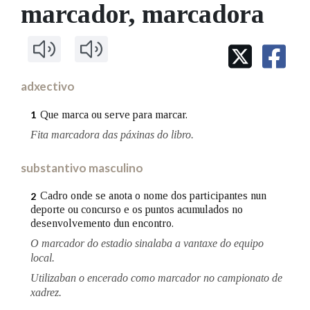
IDENTIDADE CORPORATIVA
marcador
, marcadora
Facebook
Twitter
Youtube
Instagram
Bluesky
BUSCAR NOS LEMAS
FIGURAS HOMENAXEADAS
MARCIAL DEL ADALID
HISTORIA
Comeza por
CASA-MUSEO EMILIA PARDO
BAZÁN
60 ANOS DLG
PRIMAVERA DAS LETRAS
adxectivo
Remata por
PORTAL DAS PALABRAS
Que marca ou serve para marcar.
1
Fita marcadora das páxinas do libro.
Contén
substantivo masculino
Cadro onde se anota o nome dos participantes nun
2
deporte ou concurso e os puntos acumulados no
BUSCAR NO CONTIDO
desenvolvemento dun encontro.
Nas definicións
O marcador do estadio sinalaba a vantaxe do equipo
local.
Utilizaban o encerado como marcador no campionato de
xadrez.
Nos exemplos