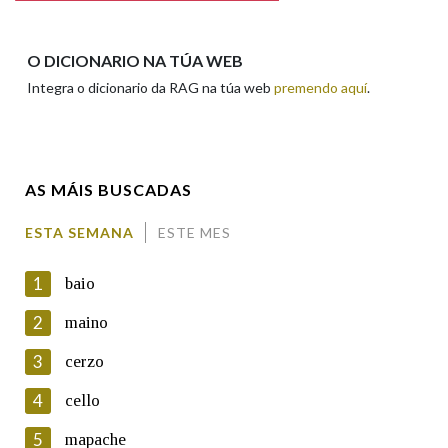
Apelidos
O DICIONARIO NA TÚA WEB
Integra o dicionario da RAG na túa web
premendo aquí
.
Enderezo electrónico
AS MÁIS BUSCADAS
Comentario
ESTA SEMANA
ESTE MES
1
baio
2
maino
3
cerzo
En cumprimento da normativa vixente en materia de
Protección de Datos de Carácter Persoal, a Real Academia
4
cello
Galega informa a aqueles usuarios que faciliten o seu correo
electrónico, así como calquera outra información de carácter
5
mapache