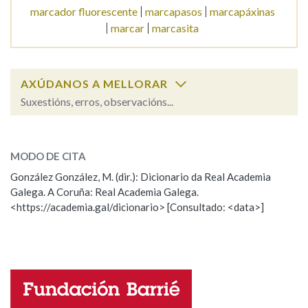
marcador fluorescente
marcapasos
marcapáxinas
marcar
marcasita
AXÚDANOS A MELLORAR
Suxestións, erros, observacións...
marcador
SOBRE A PALABRA:
MODO DE CITA
ESCOLLE UNHA OPCIÓN:
González González, M. (dir.): Dicionario da Real Academia
Galega. A Coruña: Real Academia Galega.
Observación
Hai un erro na palabra
<https://academia.gal/dicionario> [Consultado: <data>]
Propoño mellorar a definición
Actualización
Falta unha voz
Nome