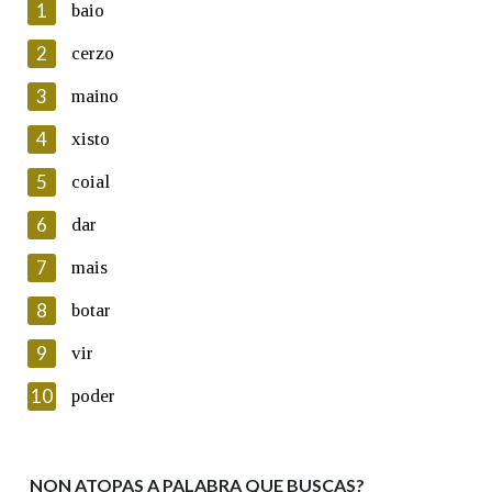
1
baio
2
cerzo
3
maino
En cumprimento da normativa vixente en materia de
Protección de Datos de Carácter Persoal, a Real Academia
4
xisto
Galega informa a aqueles usuarios que faciliten o seu correo
electrónico, así como calquera outra información de carácter
5
coial
persoal, que estes datos serán obxecto de tratamento
automatizado de carácter confidencial e incorporados aos seus
6
dar
ficheiros informáticos. Así mesmo, os usuarios poderán exercer o
seu dereito de acceso, rectificación, oposición e cancelación dos
7
mais
seus datos poñéndose en contacto connosco.
8
botar
Lin e acepto as condicións da política de
privacidade
9
vir
Introduce o código que aparece na imaxe:
10
poder
NON ATOPAS A PALABRA QUE BUSCAS?