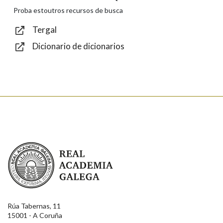
Texto de verificación
Proba estoutros recursos de busca
Tergal
Dicionario de dicionarios
Enviar
Real Academia Galega
Rúa Tabernas, 11
15001 - A Coruña