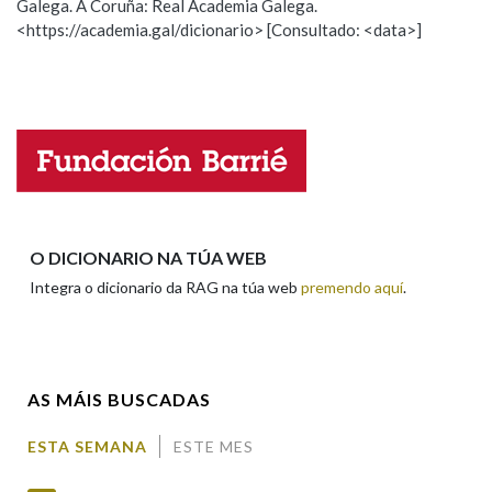
Galega. A Coruña: Real Academia Galega.
Observación
Hai un erro na palabra
<https://academia.gal/dicionario> [Consultado: <data>]
Propoño mellorar a definición
Actualización
Na fraseoloxía
Falta unha voz
Nome
OUTRAS OPCIÓNS DE BUSCA
Marcas gramaticais
Apelidos
O DICIONARIO NA TÚA WEB
Integra o dicionario da RAG na túa web
premendo aquí
.
Pertence a
Enderezo electrónico
LIMPAR
BUSCA
AS MÁIS BUSCADAS
Comentario
ESTA SEMANA
ESTE MES