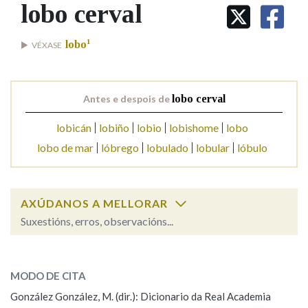
IDENTIDADE CORPORATIVA
lobo cerval
Facebook
Twitter
Youtube
Instagram
Bluesky
BUSCAR NOS LEMAS
FIGURAS HOMENAXEADAS
MARCIAL DEL ADALID
HISTORIA
1
Comeza por
lobo
VÉXASE
CASA-MUSEO EMILIA PARDO
BAZÁN
60 ANOS DLG
PRIMAVERA DAS LETRAS
Remata por
Antes e despois de
lobo cerval
PORTAL DAS PALABRAS
lobicán
lobiño
lobio
lobishome
lobo
lobo de mar
lóbrego
lobulado
lobular
lóbulo
Contén
AXÚDANOS A MELLORAR
BUSCAR NO CONTIDO
Suxestións, erros, observacións...
Nas definicións
lobo cerval
SOBRE A PALABRA:
MODO DE CITA
ESCOLLE UNHA OPCIÓN:
Nos exemplos
González González, M. (dir.): Dicionario da Real Academia