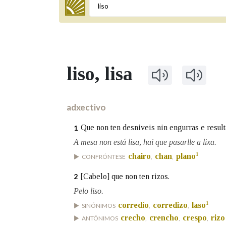
Termo a buscar
liso
, lisa
BUSCAR NOS LEMAS
Comeza por
adxectivo
Que non ten desniveis nin engurras e resulta
1
Remata por
A mesa non está lisa, hai que pasarlle a lixa.
1
chairo
chan
plano
CONFRÓNTESE
,
,
[Cabelo] que non ten rizos.
2
Contén
Pelo liso.
1
corredío
corredizo
laso
SINÓNIMOS
,
,
crecho
crencho
crespo
rizo
ANTÓNIMOS
,
,
,
OUTRAS OPCIÓNS DE BUSCA