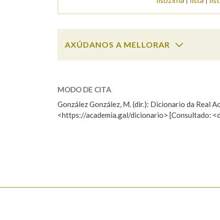
AXÚDANOS A MELLORAR
liso
SOBRE A PALABRA:
MODO DE CITA
ESCOLLE UNHA OPCIÓN:
González González, M. (dir.): Dicionario da Real
<https://academia.gal/dicionario> [Consultado: <
Observación
Hai un erro na palabra
Falta unha voz
Nome
Apelido
Enderezo electrónico