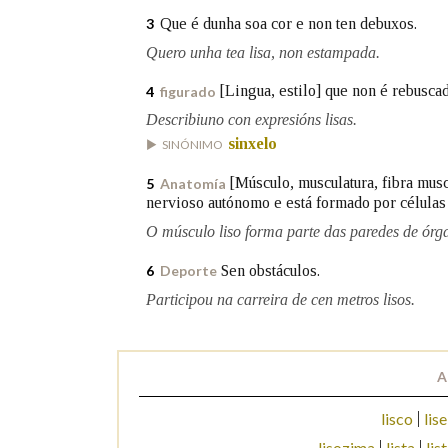
Que é dunha soa cor e non ten debuxos.
3
Marcas gramaticais
Quero unha tea lisa, non estampada.
[Lingua, estilo] que non é rebuscad
4
figurado
Describiuno con expresións lisas.
sinxelo
SINÓNIMO
[Músculo, musculatura, fibra mus
5
Anatomía
nervioso autónomo e está formado por células 
O músculo liso forma parte das paredes de órg
Sen obstáculos.
6
Deporte
Participou na carreira de cen metros lisos.
A
lisco
lise
lisozima
lista
lis