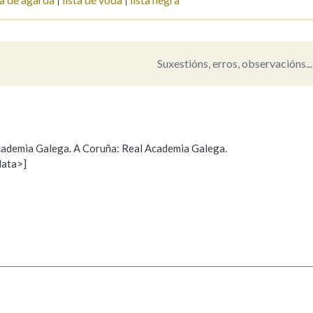
Suxestións, erros, observacións...
 Academia Galega. A Coruña: Real Academia Galega.
data>]
Propoño mellorar a definición
Actualización
s