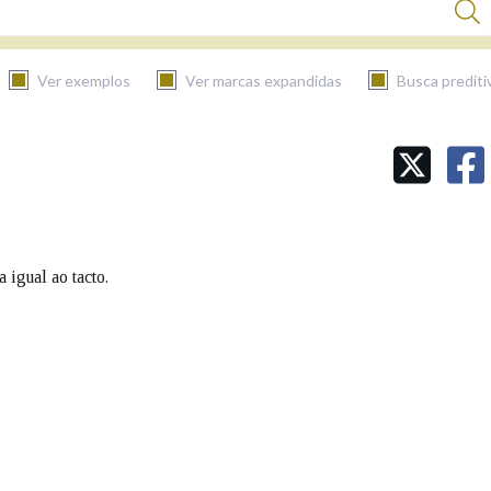
Ver exemplos
Ver marcas expandidas
Busca prediti
BUSCAR NO CONTIDO
Nas definicións
 igual ao tacto.
Nos exemplos
Na fraseoloxía