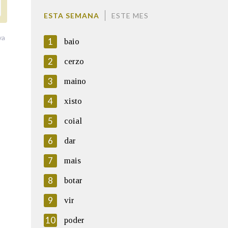
ESTA SEMANA
ESTE MES
va
1
baio
2
cerzo
3
maino
4
xisto
5
coial
6
dar
7
mais
8
botar
9
vir
10
poder