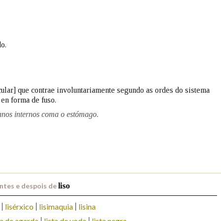
Pertence a
o.
AXUDA NA BUSCA
LIMPAR
BUSCA
cular] que contrae involuntariamente segundo as ordes do sistema
en forma de fuso.
anos internos coma o estómago.
ntes e despois de
liso
lisérxico
lisimaquia
lisina
ta de agarda
lista de voda
lista negra