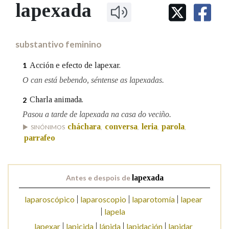
IDENTIDADE CORPORATIVA
lapexada
Facebook
Twitter
Youtube
Instagram
Bluesky
BUSCAR NOS LEMAS
FIGURAS HOMENAXEADAS
MARCIAL DEL ADALID
HISTORIA
Comeza por
CASA-MUSEO EMILIA PARDO
substantivo feminino
BAZÁN
60 ANOS DLG
PRIMAVERA DAS LETRAS
Acción e efecto de lapexar.
1
Remata por
PORTAL DAS PALABRAS
O can está bebendo, séntense as lapexadas.
Charla animada.
2
Contén
Pasou a tarde de lapexada na casa do veciño.
cháchara
conversa
leria
parola
SINÓNIMOS
,
,
,
,
parrafeo
BUSCAR NO CONTIDO
Antes e despois de
lapexada
Nas definicións
laparoscópico
laparoscopio
laparotomía
lapear
lapela
Nos exemplos
lapexar
lapicida
lápida
lapidación
lapidar