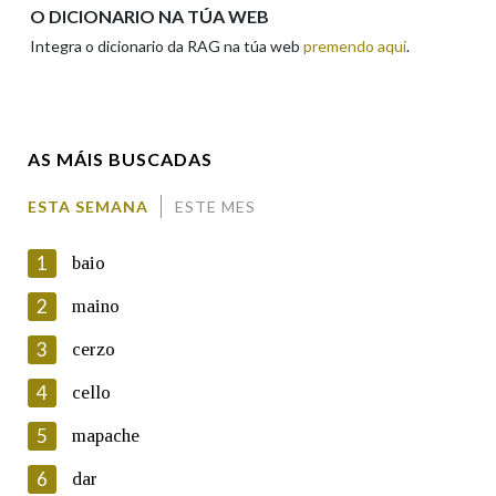
Apelidos
O DICIONARIO NA TÚA WEB
Integra o dicionario da RAG na túa web
premendo aquí
.
Enderezo electrónico
AS MÁIS BUSCADAS
Comentario
ESTA SEMANA
ESTE MES
1
baio
2
maino
3
cerzo
En cumprimento da normativa vixente en materia de
Protección de Datos de Carácter Persoal, a Real Academia
4
cello
Galega informa a aqueles usuarios que faciliten o seu correo
electrónico, así como calquera outra información de carácter
5
mapache
persoal, que estes datos serán obxecto de tratamento
automatizado de carácter confidencial e incorporados aos seus
6
dar
ficheiros informáticos. Así mesmo, os usuarios poderán exercer o