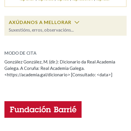
Na fraseoloxía
AXÚDANOS A MELLORAR
Suxestións, erros, observacións...
lapexada
OUTRAS OPCIÓNS DE BUSCA
SOBRE A PALABRA:
MODO DE CITA
Marcas gramaticais
ESCOLLE UNHA OPCIÓN:
González González, M. (dir.): Dicionario da Real Academia
Galega. A Coruña: Real Academia Galega.
Observación
Hai un erro na palabra
<https://academia.gal/dicionario> [Consultado: <data>]
Pertence a
Propoño mellorar a definición
Actualización
Falta unha voz
LIMPAR
BUSCA
Nome