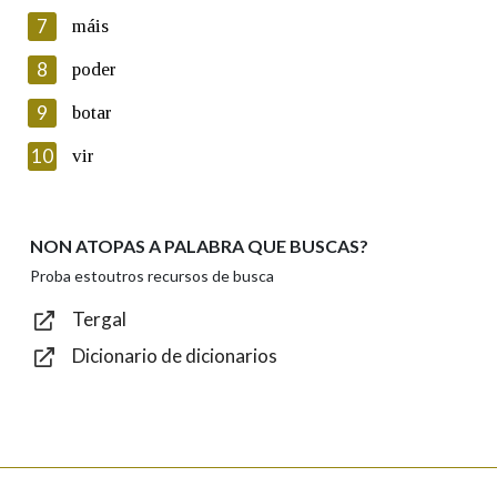
seu dereito de acceso, rectificación, oposición e cancelación dos
7
máis
seus datos poñéndose en contacto connosco.
8
poder
Lin e acepto as condicións da política de
privacidade
9
botar
Introduce o código que aparece na imaxe:
10
vir
NON ATOPAS A PALABRA QUE BUSCAS?
Texto de verificación
Proba estoutros recursos de busca
Tergal
Dicionario de dicionarios
Enviar