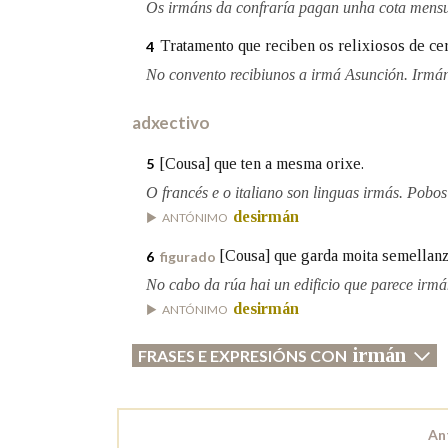
Os irmáns da confraría pagan unha cota mensu
Marcas gramaticais
Tratamento que reciben os relixiosos de ce
4
No convento recibiunos a irmá Asunción. Irmá
adxectivo
[Cousa] que ten a mesma orixe.
5
O francés e o italiano son linguas irmás. Pobos
desirmán
ANTÓNIMO
[Cousa] que garda moita semellanz
6
figurado
No cabo da rúa hai un edificio que parece irmá
desirmán
ANTÓNIMO
irmán
FRASES E EXPRESIÓNS CON
An