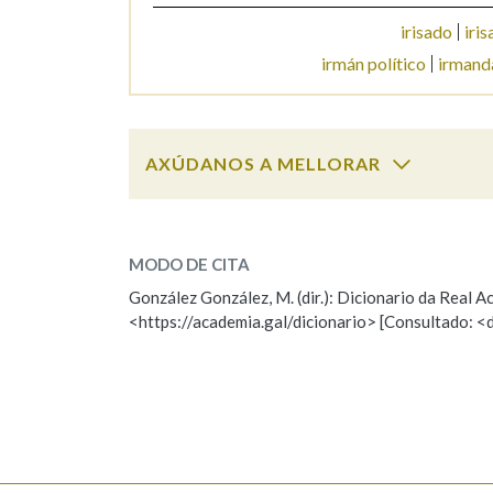
irisado
iris
irmán político
irmand
AXÚDANOS A MELLORAR
irmán
SOBRE A PALABRA:
MODO DE CITA
ESCOLLE UNHA OPCIÓN:
González González, M. (dir.): Dicionario da Real
<https://academia.gal/dicionario> [Consultado: <
Observación
Hai un erro na palabra
Falta unha voz
Nome
Apelido