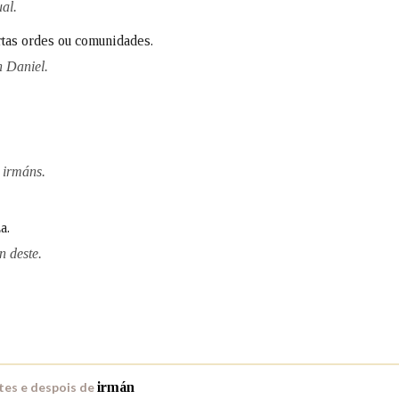
al.
Pertence a
rtas ordes ou comunidades.
n Daniel.
AXUDA NA BUSCA
LIMPAR
BUSCA
 irmáns.
a.
n deste.
tes e despois de
irmán