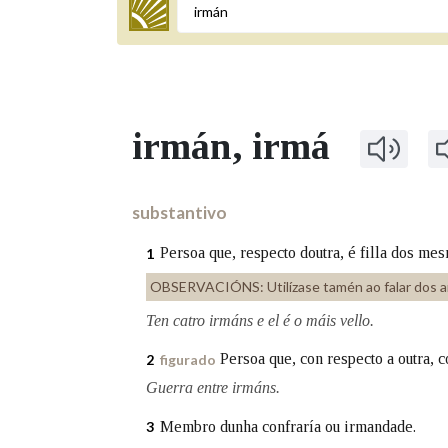
Termo a buscar
irmán
, irmá
BUSCAR NOS LEMAS
Comeza por
substantivo
Persoa que, respecto doutra, é filla dos m
1
Remata por
OBSERVACIÓNS:
Utilízase tamén ao falar dos 
Ten catro irmáns e el é o máis vello.
Persoa que, con respecto a outra, 
Contén
2
figurado
Guerra entre irmáns.
Membro dunha confraría ou irmandade.
3
OUTRAS OPCIÓNS DE BUSCA