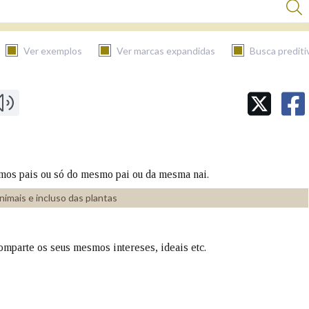
Ver exemplos
Ver marcas expandidas
Busca prediti
BUSCAR NO CONTIDO
Nas definicións
esmos pais ou só do mesmo pai ou da mesma nai.
Nos exemplos
animais e incluso das plantas
comparte os seus mesmos intereses, ideais etc.
Na fraseoloxía