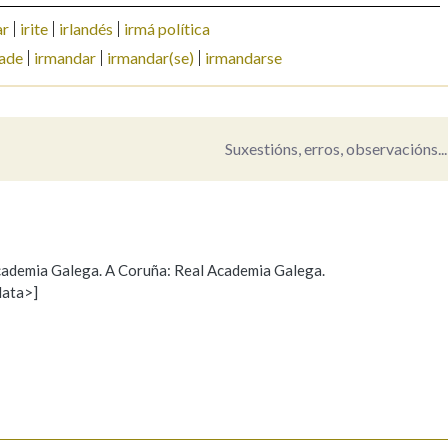
ar
irite
irlandés
irmá política
ade
irmandar
irmandar(se)
irmandarse
Suxestións, erros, observacións...
 Academia Galega. A Coruña: Real Academia Galega.
data>]
Propoño mellorar a definición
Actualización
s