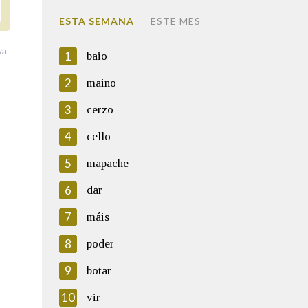
ESTA SEMANA
ESTE MES
va
1
baio
2
maino
3
cerzo
4
cello
5
mapache
6
dar
7
máis
8
poder
9
botar
10
vir