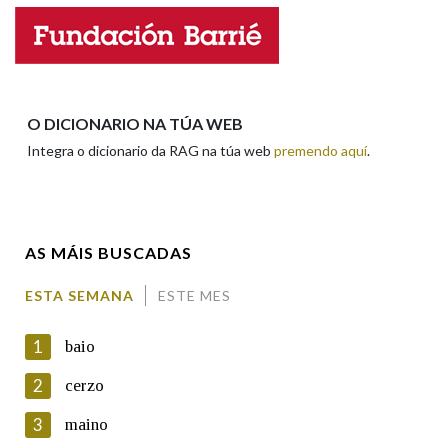
Nome
Apelidos
O DICIONARIO NA TÚA WEB
Integra o dicionario da RAG na túa web
premendo aquí
.
Enderezo electrónico
AS MÁIS BUSCADAS
Comentario
ESTA SEMANA
ESTE MES
1
baio
2
cerzo
3
maino
En cumprimento da normativa vixente en materia de