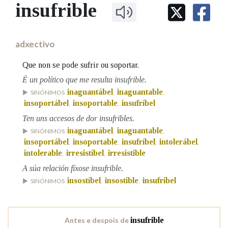
IDENTIDADE CORPORATIVA
insufrible
Facebook
Twitter
Youtube
Instagram
Bluesky
BUSCAR NOS LEMAS
FIGURAS HOMENAXEADAS
MARCIAL DEL ADALID
HISTORIA
Comeza por
CASA-MUSEO EMILIA PARDO
adxectivo
BAZÁN
60 ANOS DLG
PRIMAVERA DAS LETRAS
Que non se pode sufrir ou soportar.
Remata por
PORTAL DAS PALABRAS
É un político que me resulta insufrible.
inaguantábel
inaguantable
SINÓNIMOS
,
,
insoportábel
insoportable
insufríbel
,
,
Contén
Ten uns accesos de dor insufribles.
inaguantábel
inaguantable
SINÓNIMOS
,
,
insoportábel
insoportable
insufríbel
intolerábel
,
,
,
,
intolerable
irresistíbel
irresistible
,
,
BUSCAR NO CONTIDO
A súa relación fíxose insufrible.
Nas definicións
insostíbel
insostible
insufríbel
SINÓNIMOS
,
,
Nos exemplos
Antes e despois de
insufrible