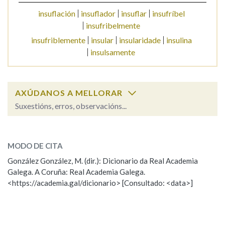
insuflación
insuflador
insuflar
insufríbel
insufribelmente
Na fraseoloxía
insufriblemente
insular
insularidade
insulina
insulsamente
OUTRAS OPCIÓNS DE BUSCA
AXÚDANOS A MELLORAR
Marcas gramaticais
Suxestións, erros, observacións...
insufrible
SOBRE A PALABRA:
Pertence a
MODO DE CITA
ESCOLLE UNHA OPCIÓN:
González González, M. (dir.): Dicionario da Real Academia
Galega. A Coruña: Real Academia Galega.
Observación
Hai un erro na palabra
LIMPAR
BUSCA
<https://academia.gal/dicionario> [Consultado: <data>]
Propoño mellorar a definición
Actualización
Falta unha voz