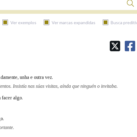
Ver exemplos
Ver marcas expandidas
Busca prediti
BUSCAR NO CONTIDO
Nas definicións
idamente, unha e outra vez.
Nos exemplos
ntentos. Insistía nas súas visitas, aínda que ninguén o invitaba.
 facer algo.
Na fraseoloxía
go.
ortante.