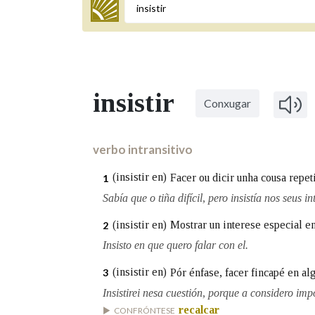
Termo a buscar
insistir
Conxugar
BUSCAR NOS LEMAS
Comeza por
verbo intransitivo
(insistir en)
Facer ou dicir unha cousa repet
1
Remata por
Sabía que o tiña difícil, pero insistía nos seus i
(insistir en)
Mostrar un interese especial en
2
Insisto en que quero falar con el.
Contén
(insistir en)
Pór énfase, facer fincapé en al
3
Insistirei nesa cuestión, porque a considero imp
recalcar
OUTRAS OPCIÓNS DE BUSCA
CONFRÓNTESE