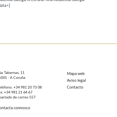
data>]
Propoño mellorar a definición
Actualización
s
úa Tabernas, 11
Mapa web
5001 - A Coruña
Aviso legal
Contacto
eléfono: +34 981 20 73 08
ax: +34 981 21 64 67
partado de correo 557
ontacta connosco
rotección de Datos de Carácter Persoal, a Real Academia Galega informa a