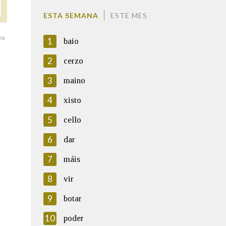
ESTA SEMANA
ESTE MES
va
1
baio
2
cerzo
3
maino
4
xisto
5
cello
6
dar
7
máis
8
vir
9
botar
10
poder