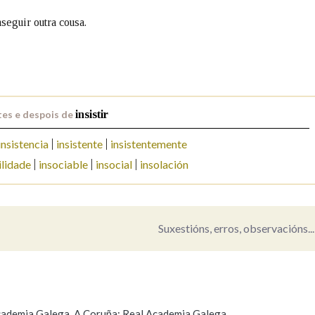
seguir outra cousa.
Pertence a
AXUDA NA BUSCA
LIMPAR
BUSCA
es e despois de
insistir
insistencia
insistente
insistentemente
ilidade
insociable
insocial
insolación
Suxestións, erros, observacións...
 Academia Galega. A Coruña: Real Academia Galega.