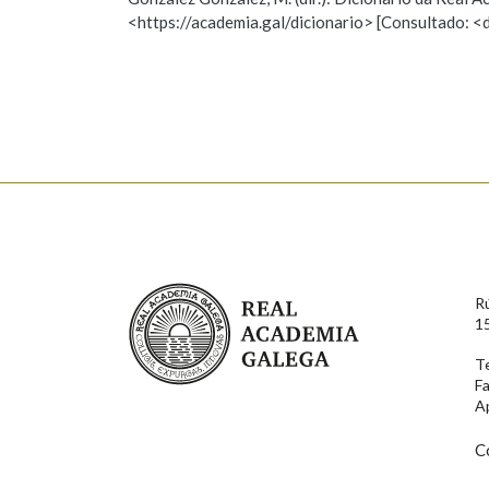
<https://academia.gal/dicionario> [Consultado: <
Observación
Hai un erro na palabra
Falta unha voz
Nome
Apelido
Enderezo electrónico
Real Academia Galega
R
Comentario
1
T
F
A
C
En cumprimento da normativa vixente en materia de P