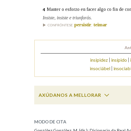
Manter o esforzo en facer algo co fin de con
4
Marcas gramaticais
Insiste, insiste e triunfarás.
persistir
teimar
CONFRÓNTESE
,
Ant
insipidez
insípido
insociábel
insociab
AXÚDANOS A MELLORAR
insistir
SOBRE A PALABRA:
MODO DE CITA
ESCOLLE UNHA OPCIÓN:
González González, M. (dir.): Dicionario da Real