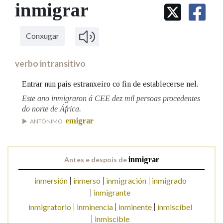
IDENTIDADE CORPORATIVA
inmigrar
Facebook
Twitter
Youtube
Instagram
Bluesky
BUSCAR NOS LEMAS
FIGURAS HOMENAXEADAS
MARCIAL DEL ADALID
HISTORIA
Comeza por
CASA-MUSEO EMILIA PARDO
Conxugar
BAZÁN
60 ANOS DLG
PRIMAVERA DAS LETRAS
verbo intransitivo
Remata por
PORTAL DAS PALABRAS
Entrar nun país estranxeiro co fin de establecerse nel.
Este ano inmigraron á CEE dez mil persoas procedentes
do norte de África.
Contén
emigrar
ANTÓNIMO
BUSCAR NO CONTIDO
Antes e despois de
inmigrar
Nas definicións
inmersión
inmerso
inmigración
inmigrado
inmigrante
inmigratorio
inminencia
inminente
inmiscíbel
Nos exemplos
inmiscible