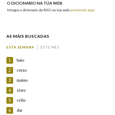
O DICIONARIO NA TÚA WEB
Integra o dicionario da RAG na túa web
premendo aquí
.
Enderezo electrónico
AS MÁIS BUSCADAS
Comentario
ESTA SEMANA
ESTE MES
1
baio
2
cerzo
3
maino
En cumprimento da normativa vixente en materia de
Protección de Datos de Carácter Persoal, a Real Academia
4
xisto
Galega informa a aqueles usuarios que faciliten o seu correo
electrónico, así como calquera outra información de carácter
5
cello
persoal, que estes datos serán obxecto de tratamento
automatizado de carácter confidencial e incorporados aos seus
6
dar
ficheiros informáticos. Así mesmo, os usuarios poderán exercer o