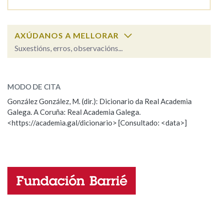
Na fraseoloxía
AXÚDANOS A MELLORAR
Suxestións, erros, observacións...
inmigrar
SOBRE A PALABRA:
OUTRAS OPCIÓNS DE BUSCA
MODO DE CITA
ESCOLLE UNHA OPCIÓN:
Marcas gramaticais
González González, M. (dir.): Dicionario da Real Academia
Galega. A Coruña: Real Academia Galega.
Observación
Hai un erro na palabra
<https://academia.gal/dicionario> [Consultado: <data>]
Pertence a
Propoño mellorar a definición
Actualización
Falta unha voz
LIMPAR
BUSCA
Nome
Apelidos