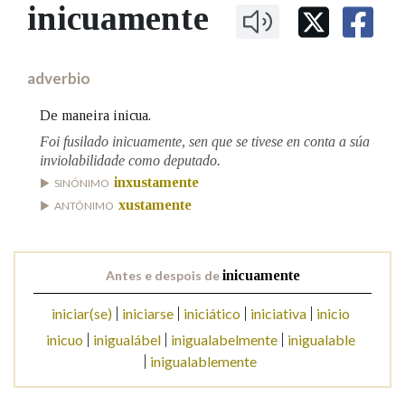
IDENTIDADE CORPORATIVA
inicuamente
Facebook
Twitter
Youtube
Instagram
Bluesky
BUSCAR NOS LEMAS
FIGURAS HOMENAXEADAS
MARCIAL DEL ADALID
HISTORIA
Comeza por
CASA-MUSEO EMILIA PARDO
adverbio
BAZÁN
60 ANOS DLG
PRIMAVERA DAS LETRAS
De maneira inicua.
Remata por
PORTAL DAS PALABRAS
Foi fusilado inicuamente, sen que se tivese en conta a súa
inviolabilidade como deputado.
inxustamente
SINÓNIMO
Contén
xustamente
ANTÓNIMO
Antes e despois de
inicuamente
BUSCAR NO CONTIDO
iniciar(se)
iniciarse
iniciático
iniciativa
inicio
Nas definicións
inicuo
inigualábel
inigualabelmente
inigualable
inigualablemente
Nos exemplos