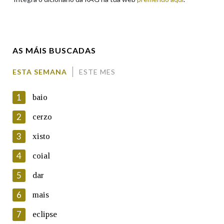
Enderezo electrónico
AS MÁIS BUSCADAS
Comentario
ESTA SEMANA
ESTE MES
1
baio
2
cerzo
3
xisto
En cumprimento da normativa vixente en materia de
Protección de Datos de Carácter Persoal, a Real Academia
4
coial
Galega informa a aqueles usuarios que faciliten o seu correo
electrónico, así como calquera outra información de carácter
5
dar
persoal, que estes datos serán obxecto de tratamento
automatizado de carácter confidencial e incorporados aos seus
6
mais
ficheiros informáticos. Así mesmo, os usuarios poderán exercer o
seu dereito de acceso, rectificación, oposición e cancelación dos
7
eclipse
seus datos poñéndose en contacto connosco.