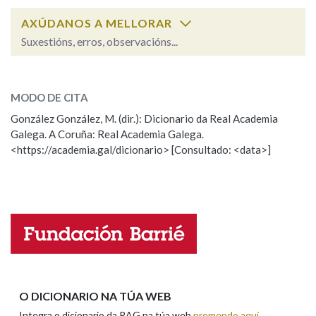
AXÚDANOS A MELLORAR
Na fraseoloxía
Suxestións, erros, observacións...
inicuamente
SOBRE A PALABRA:
MODO DE CITA
ESCOLLE UNHA OPCIÓN:
OUTRAS OPCIÓNS DE BUSCA
González González, M. (dir.): Dicionario da Real Academia
Marcas gramaticais
Galega. A Coruña: Real Academia Galega.
Observación
Hai un erro na palabra
<https://academia.gal/dicionario> [Consultado: <data>]
Propoño mellorar a definición
Actualización
Falta unha voz
Pertence a
Nome
LIMPAR
BUSCA
Apelidos
O DICIONARIO NA TÚA WEB
Integra o dicionario da RAG na túa web
premendo aquí
.