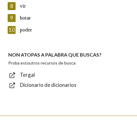
8
vir
Lin e acepto as condicións da política de
privacidade
9
botar
Introduce o código que aparece na imaxe:
10
poder
NON ATOPAS A PALABRA QUE BUSCAS?
Texto de verificación
Proba estoutros recursos de busca
Tergal
Dicionario de dicionarios
Enviar