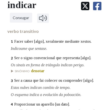
IDENTIDADE CORPORATIVA
indicar
Facebook
Twitter
Youtube
Instagram
Bluesky
BUSCAR NOS LEMAS
FIGURAS HOMENAXEADAS
MARCIAL DEL ADALID
HISTORIA
Comeza por
CASA-MUSEO EMILIA PARDO
Conxugar
BAZÁN
60 ANOS DLG
PRIMAVERA DAS LETRAS
verbo transitivo
Remata por
PORTAL DAS PALABRAS
Facer saber [algo], xeralmente mediante xestos.
1
Indicoume que sentase.
Contén
Ser o signo convencional que representa [algo].
2
Os sinais en forma de triángulo indican perigo.
denotar
SINÓNIMO
BUSCAR NO CONTIDO
Ser a causa que fai coñecer ou comprender [algo].
3
Nas definicións
Estas nubes indican cambio de tempo.
O esquema indica a evolución da poboación.
Proporcionar un aparello [un dato].
4
Nos exemplos