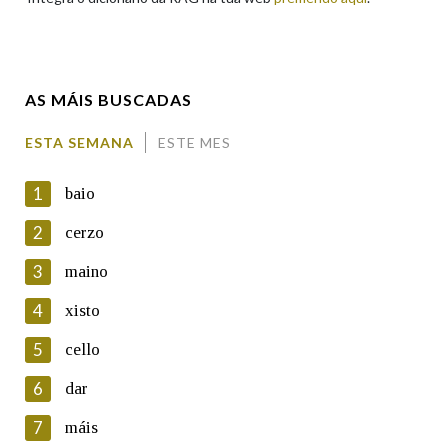
Enderezo electrónico
AS MÁIS BUSCADAS
Comentario
ESTA SEMANA
ESTE MES
1
baio
2
cerzo
3
maino
En cumprimento da normativa vixente en materia de
Protección de Datos de Carácter Persoal, a Real Academia
4
xisto
Galega informa a aqueles usuarios que faciliten o seu correo
electrónico, así como calquera outra información de carácter
5
cello
persoal, que estes datos serán obxecto de tratamento
automatizado de carácter confidencial e incorporados aos seus
6
dar
ficheiros informáticos. Así mesmo, os usuarios poderán exercer o
seu dereito de acceso, rectificación, oposición e cancelación dos
7
máis
seus datos poñéndose en contacto connosco.