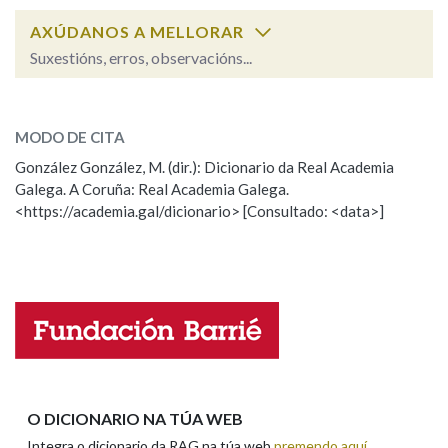
AXÚDANOS A MELLORAR
Suxestións, erros, observacións...
indicar
SOBRE A PALABRA:
MODO DE CITA
ESCOLLE UNHA OPCIÓN:
González González, M. (dir.): Dicionario da Real Academia
Galega. A Coruña: Real Academia Galega.
Observación
Hai un erro na palabra
<https://academia.gal/dicionario> [Consultado: <data>]
Propoño mellorar a definición
Actualización
Falta unha voz
Nome
Apelidos
O DICIONARIO NA TÚA WEB
Integra o dicionario da RAG na túa web
premendo aquí
.