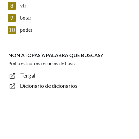
8
vir
Lin e acepto as condicións da política de
privacidade
9
botar
Introduce o código que aparece na imaxe:
10
poder
NON ATOPAS A PALABRA QUE BUSCAS?
Texto de verificación
Proba estoutros recursos de busca
Tergal
Dicionario de dicionarios
Enviar