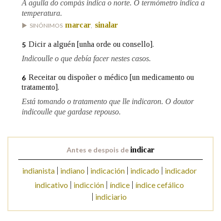
A agulla do compás indica o norte. O termómetro indica a
temperatura.
marcar
sinalar
SINÓNIMOS
,
Na fraseoloxía
Dicir a alguén [unha orde ou consello].
5
Indicoulle o que debía facer nestes casos.
OUTRAS OPCIÓNS DE BUSCA
Receitar ou dispoñer o médico [un medicamento ou
6
tratamento].
Marcas gramaticais
Está tomando o tratamento que lle indicaron. O doutor
indicoulle que gardase repouso.
Pertence a
Antes e despois de
indicar
indianista
indiano
indicación
indicado
indicador
LIMPAR
BUSCA
indicativo
indicción
índice
índice cefálico
indiciario