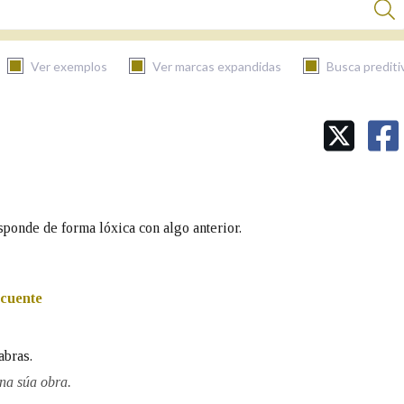
Ver exemplos
Ver marcas expandidas
Busca prediti
BUSCAR NO CONTIDO
Nas definicións
sponde de forma lóxica con algo anterior.
Nos exemplos
cuente
Na fraseoloxía
abras.
 na súa obra.