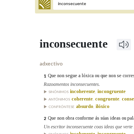
Termo a buscar
inconsecuente
BUSCAR NOS LEMAS
Comeza por
adxectivo
Que non segue a lóxica ou que non se corre
1
Remata por
Razoamentos inconsecuentes.
incoherente
incongruente
SINÓNIMOS
,
coherente
congruente
conse
ANTÓNIMOS
,
,
absurdo
ilóxico
CONFRÓNTESE
,
Contén
Que non obra conforme ás súas ideas ou pal
2
Un escritor inconsecuente coas ideas que verte
OUTRAS OPCIÓNS DE BUSCA
incoherente
incongruente