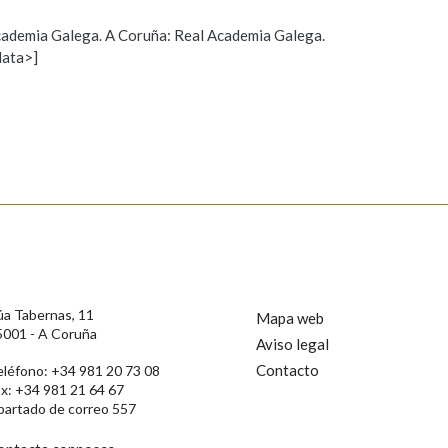
 Academia Galega. A Coruña: Real Academia Galega.
data>]
Propoño mellorar a definición
Actualización
s
úa Tabernas, 11
Mapa web
5001 - A Coruña
Aviso legal
Contacto
eléfono: +34 981 20 73 08
ax: +34 981 21 64 67
partado de correo 557