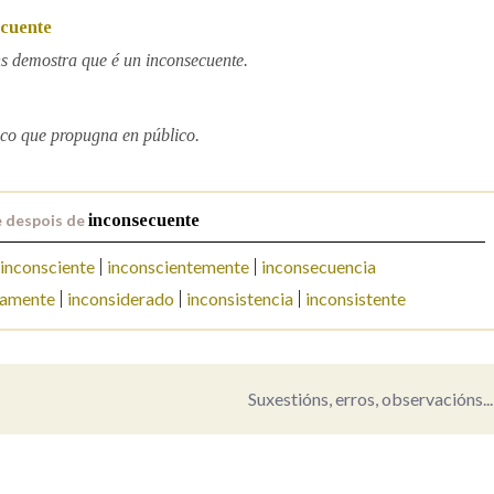
cuente
Pertence a
s demostra que é un inconsecuente.
co que propugna en público.
AXUDA NA BUSCA
LIMPAR
BUSCA
e despois de
inconsecuente
inconsciente
inconscientemente
inconsecuencia
damente
inconsiderado
inconsistencia
inconsistente
Suxestións, erros, observacións...