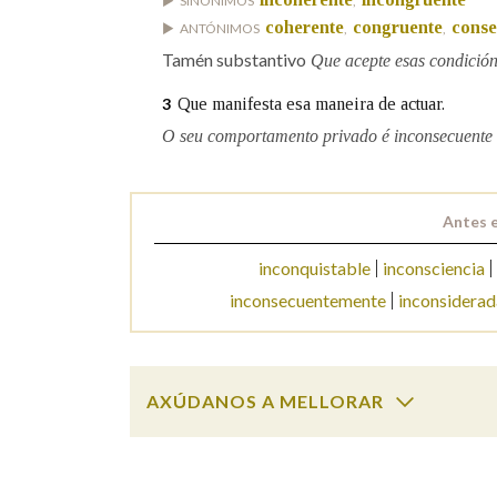
SINÓNIMOS
,
coherente
congruente
conse
ANTÓNIMOS
,
,
Marcas gramaticais
Tamén substantivo
Que acepte esas condición
Que manifesta esa maneira de actuar.
3
O seu comportamento privado é inconsecuente 
Antes 
inconquistable
inconsciencia
inconsecuentemente
inconsidera
AXÚDANOS A MELLORAR
inconsecuente
SOBRE A PALABRA: