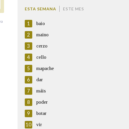
ESTA SEMANA
ESTE MES
va
1
baio
2
maino
3
cerzo
4
cello
5
mapache
6
dar
7
máis
8
poder
9
botar
10
vir