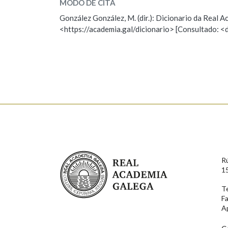
MODO DE CITA
ESCOLLE UNHA OPCIÓN:
González González, M. (dir.): Dicionario da Real
<https://academia.gal/dicionario> [Consultado: <
Observación
Hai un erro na palabra
Falta unha voz
Nome
Apelido
Enderezo electrónico
Real Academia Galega
R
Comentario
1
T
F
A