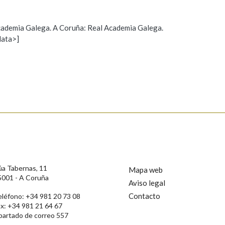
 Academia Galega. A Coruña: Real Academia Galega.
data>]
Propoño mellorar a definición
Actualización
s
úa Tabernas, 11
Mapa web
5001 - A Coruña
Aviso legal
Contacto
eléfono: +34 981 20 73 08
ax: +34 981 21 64 67
partado de correo 557