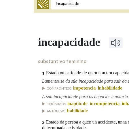
Termo a buscar
incapacidade
BUSCAR NOS LEMAS
Comeza por
substantivo feminino
Estado ou calidade de quen non ten capacida
1
Remata por
Lamentouse da súa incapacidade para saír da s
impotencia
inhabilidade
CONFRÓNTESE
,
A súa incapacidade para os negocios é notoria.
Contén
inaptitude
incompetencia
inh
SINÓNIMOS
,
,
habilidade
ANTÓNIMO
Estado da persoa a quen un accidente, unha 
2
OUTRAS OPCIÓNS DE BUSCA
determinada actividade.