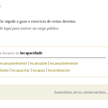
.
Pertence a
lle impide o gozo e exercicio de certos dereitos.
e legal para exercer un cargo público.
AXUDA NA BUSCA
LIMPAR
BUSCA
e despois de
incapacidade
incansabelmente
incansable
incansablemente
itado
incapacitar
incapaz
incardinación
Suxestións, erros, observacións...