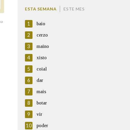
ESTA SEMANA
ESTE MES
va
1
baio
2
cerzo
3
maino
4
xisto
5
coial
6
dar
7
mais
8
botar
9
vir
10
poder