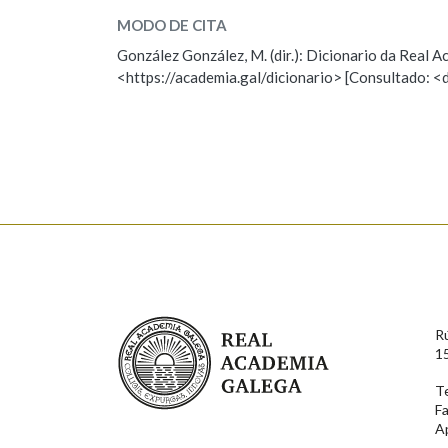
MODO DE CITA
ESCOLLE UNHA OPCIÓN:
González González, M. (dir.): Dicionario da Real
<https://academia.gal/dicionario> [Consultado: <
Observación
Hai un erro na palabra
Falta unha voz
Nome
Apelido
Enderezo electrónico
Real Academia Galega
R
Comentario
1
T
F
A