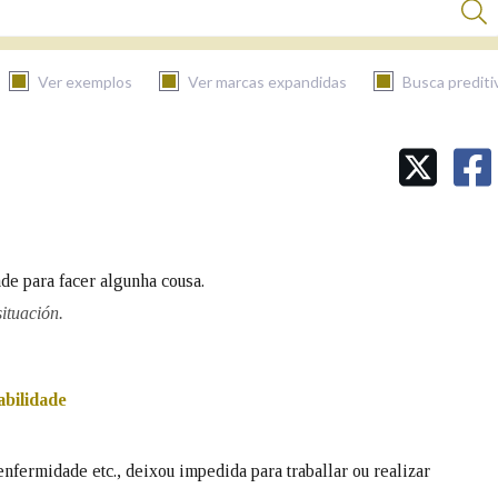
Ver exemplos
Ver marcas expandidas
Busca prediti
BUSCAR NO CONTIDO
Nas definicións
de para facer algunha cousa.
Nos exemplos
ituación.
Na fraseoloxía
abilidade
enfermidade etc., deixou impedida para traballar ou realizar