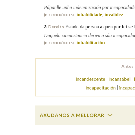
Páganlle unha indemnización por incapacidade
Marcas gramaticais
inhabilidade
invalidez
CONFRÓNTESE
,
Estado da persoa a quen por lei se 
3
Dereito
Daquela circunstancia deriva a súa incapacidad
inhabilitación
CONFRÓNTESE
Antes 
incandescente
incansábel
incapacitación
incapac
AXÚDANOS A MELLORAR
incapacidade
SOBRE A PALABRA: