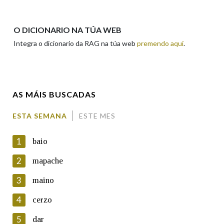
Apelidos
O DICIONARIO NA TÚA WEB
Integra o dicionario da RAG na túa web
premendo aquí
.
Enderezo electrónico
AS MÁIS BUSCADAS
Comentario
ESTA SEMANA
ESTE MES
1
baio
2
mapache
3
maino
En cumprimento da normativa vixente en materia de
Protección de Datos de Carácter Persoal, a Real Academia
4
cerzo
Galega informa a aqueles usuarios que faciliten o seu correo
electrónico, así como calquera outra información de carácter
5
dar
persoal, que estes datos serán obxecto de tratamento