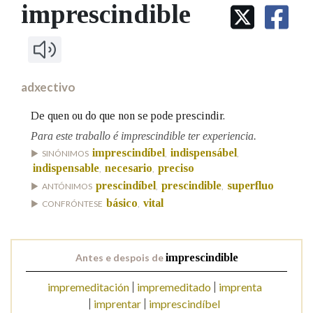
IDENTIDADE CORPORATIVA
imprescindible
Facebook
Twitter
Youtube
Instagram
Bluesky
BUSCAR NOS LEMAS
FIGURAS HOMENAXEADAS
MARCIAL DEL ADALID
HISTORIA
Comeza por
CASA-MUSEO EMILIA PARDO
BAZÁN
60 ANOS DLG
PRIMAVERA DAS LETRAS
adxectivo
Remata por
PORTAL DAS PALABRAS
De quen ou do que non se pode prescindir.
Para este traballo é imprescindible ter experiencia.
imprescindíbel
indispensábel
Contén
SINÓNIMOS
,
,
indispensable
necesario
preciso
,
,
prescindíbel
prescindible
superfluo
ANTÓNIMOS
,
,
básico
vital
CONFRÓNTESE
,
BUSCAR NO CONTIDO
Nas definicións
Antes e despois de
imprescindible
impremeditación
impremeditado
imprenta
Nos exemplos
imprentar
imprescindíbel