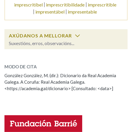
imprescritíbel
imprescritibilidade
imprescritible
impresentábel
impresentable
Na fraseoloxía
AXÚDANOS A MELLORAR
OUTRAS OPCIÓNS DE BUSCA
Suxestións, erros, observacións...
imprescindible
Marcas gramaticais
SOBRE A PALABRA:
MODO DE CITA
ESCOLLE UNHA OPCIÓN:
González González, M. (dir.): Dicionario da Real Academia
Pertence a
Galega. A Coruña: Real Academia Galega.
Observación
Hai un erro na palabra
<https://academia.gal/dicionario> [Consultado: <data>]
Propoño mellorar a definición
Actualización
LIMPAR
BUSCA
Falta unha voz
Nome