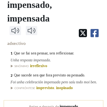
IDENTIDADE CORPORATIVA
impensado
,
Facebook
Twitter
Youtube
Instagram
Bluesky
BUSCAR NOS LEMAS
FIGURAS HOMENAXEADAS
MARCIAL DEL ADALID
HISTORIA
Comeza por
impensada
CASA-MUSEO EMILIA PARDO
BAZÁN
60 ANOS DLG
PRIMAVERA DAS LETRAS
Remata por
PORTAL DAS PALABRAS
adxectivo
Contén
Que se fai sen pensar, sen reflexionar.
1
Unha resposta impensada.
irreflexivo
SINÓNIMO
BUSCAR NO CONTIDO
Que sucede sen que fora previsto ou pensado.
2
Foi unha celebración impensada pero saíu todo moi ben.
Nas definicións
imprevisto
inopinado
CONFRÓNTESE
,
Nos exemplos
Antes e despois de
impensado