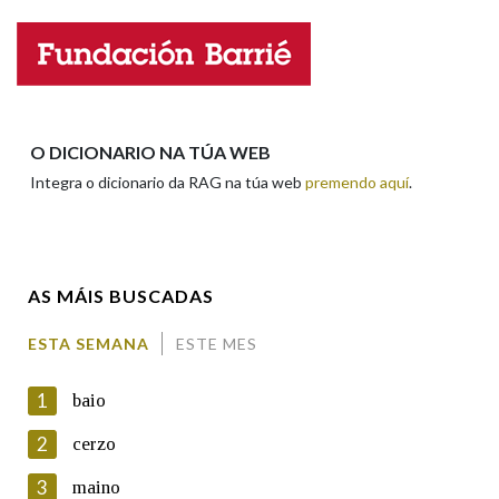
Nome
Apelidos
O DICIONARIO NA TÚA WEB
Integra o dicionario da RAG na túa web
premendo aquí
.
Enderezo electrónico
AS MÁIS BUSCADAS
Comentario
ESTA SEMANA
ESTE MES
1
baio
2
cerzo
3
maino