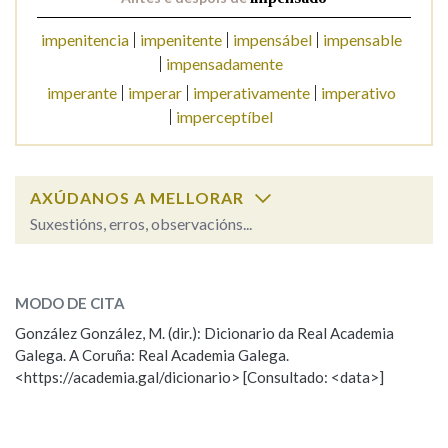
impenitencia
impenitente
impensábel
impensable
Na fraseoloxía
impensadamente
imperante
imperar
imperativamente
imperativo
imperceptíbel
OUTRAS OPCIÓNS DE BUSCA
Marcas gramaticais
AXÚDANOS A MELLORAR
Suxestións, erros, observacións...
impensado
Pertence a
SOBRE A PALABRA:
MODO DE CITA
ESCOLLE UNHA OPCIÓN:
González González, M. (dir.): Dicionario da Real Academia
LIMPAR
BUSCA
Galega. A Coruña: Real Academia Galega.
Observación
Hai un erro na palabra
<https://academia.gal/dicionario> [Consultado: <data>]
Propoño mellorar a definición
Actualización
Falta unha voz