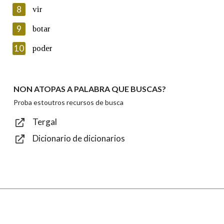
8
vir
Lin e acepto as condicións da política de
privacidade
9
botar
Introduce o código que aparece na imaxe:
10
poder
NON ATOPAS A PALABRA QUE BUSCAS?
Texto de verificación
Proba estoutros recursos de busca
Tergal
Dicionario de dicionarios
Enviar