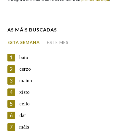
Enderezo electrónico
AS MÁIS BUSCADAS
Comentario
ESTA SEMANA
ESTE MES
1
baio
2
cerzo
3
maino
En cumprimento da normativa vixente en materia de
Protección de Datos de Carácter Persoal, a Real Academia
4
xisto
Galega informa a aqueles usuarios que faciliten o seu correo
electrónico, así como calquera outra información de carácter
5
cello
persoal, que estes datos serán obxecto de tratamento
automatizado de carácter confidencial e incorporados aos seus
6
dar
ficheiros informáticos. Así mesmo, os usuarios poderán exercer o
seu dereito de acceso, rectificación, oposición e cancelación dos
7
máis
seus datos poñéndose en contacto connosco.