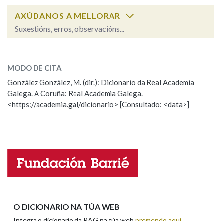
AXÚDANOS A MELLORAR
Na fraseoloxía
Suxestións, erros, observacións...
herdo
SOBRE A PALABRA:
MODO DE CITA
ESCOLLE UNHA OPCIÓN:
OUTRAS OPCIÓNS DE BUSCA
González González, M. (dir.): Dicionario da Real Academia
Marcas gramaticais
Galega. A Coruña: Real Academia Galega.
Observación
Hai un erro na palabra
<https://academia.gal/dicionario> [Consultado: <data>]
Propoño mellorar a definición
Actualización
Falta unha voz
Pertence a
Nome
LIMPAR
BUSCA
Apelidos
O DICIONARIO NA TÚA WEB
Integra o dicionario da RAG na túa web
premendo aquí
.