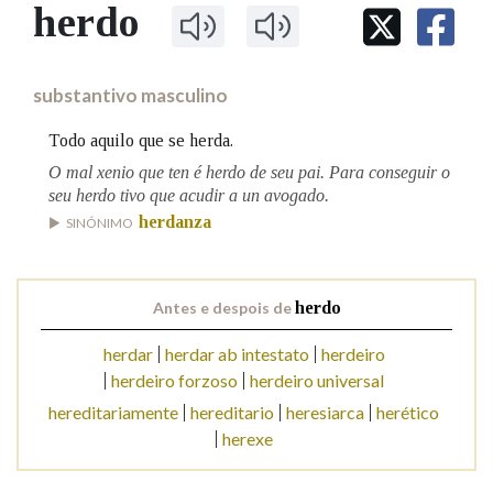
IDENTIDADE CORPORATIVA
herdo
Facebook
Twitter
Youtube
Instagram
Bluesky
BUSCAR NOS LEMAS
FIGURAS HOMENAXEADAS
MARCIAL DEL ADALID
HISTORIA
Comeza por
CASA-MUSEO EMILIA PARDO
substantivo masculino
BAZÁN
60 ANOS DLG
PRIMAVERA DAS LETRAS
Todo aquilo que se herda.
Remata por
PORTAL DAS PALABRAS
O mal xenio que ten é herdo de seu pai. Para conseguir o
seu herdo tivo que acudir a un avogado.
herdanza
SINÓNIMO
Contén
Antes e despois de
herdo
BUSCAR NO CONTIDO
herdar
herdar ab intestato
herdeiro
herdeiro forzoso
herdeiro universal
Nas definicións
hereditariamente
hereditario
heresiarca
herético
herexe
Nos exemplos