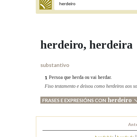
Termo a buscar
herdeiro
, herdeira
BUSCAR NOS LEMAS
Comeza por
substantivo
Persoa que herda ou vai herdar.
1
Remata por
Fixo testamento e deixou como herdeiros aos so
herdeiro
FRASES E EXPRESIÓNS CON
Contén
Ante
OUTRAS OPCIÓNS DE BUSCA