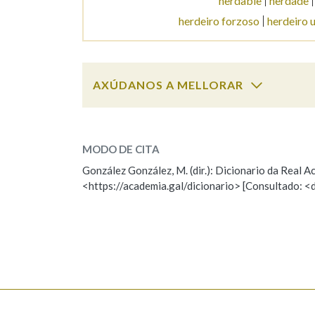
herdable
herdade
herdeiro forzoso
herdeiro u
Marcas gramaticais
AXÚDANOS A MELLORAR
herdeiro
SOBRE A PALABRA:
MODO DE CITA
ESCOLLE UNHA OPCIÓN:
González González, M. (dir.): Dicionario da Real
<https://academia.gal/dicionario> [Consultado: <
Observación
Hai un erro na palabra
Falta unha voz
Nome
Apelido
Enderezo electrónico