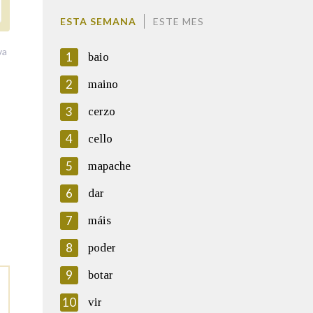
ESTA SEMANA
ESTE MES
va
1
baio
2
maino
3
cerzo
4
cello
5
mapache
6
dar
7
máis
8
poder
9
botar
10
vir