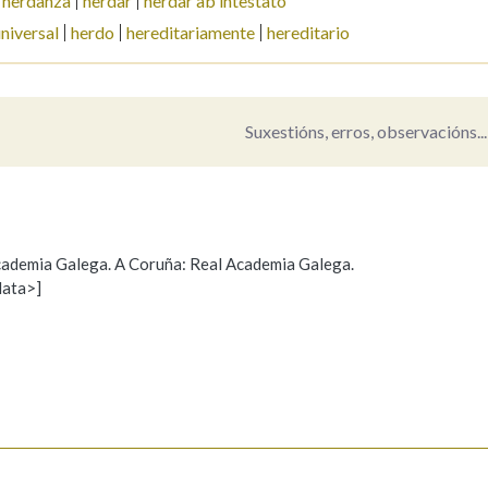
herdanza
herdar
herdar ab intestato
niversal
herdo
hereditariamente
hereditario
Pertence a
Suxestións, erros, observacións...
AXUDA NA BUSCA
LIMPAR
BUSCA
 Academia Galega. A Coruña: Real Academia Galega.
data>]
Propoño mellorar a definición
Actualización
s