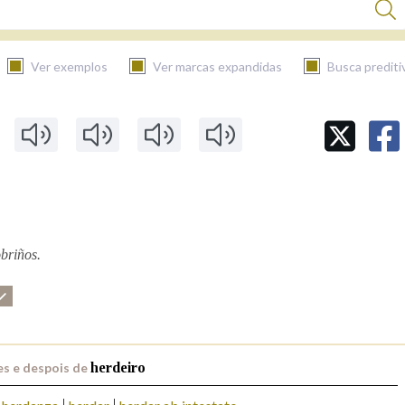
Ver exemplos
Ver marcas expandidas
Busca prediti
BUSCAR NO CONTIDO
Nas definicións
Nos exemplos
briños.
Na fraseoloxía
s e despois de
herdeiro