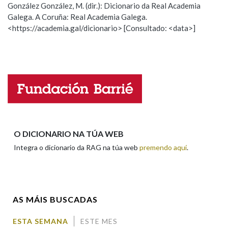
González González, M. (dir.): Dicionario da Real Academia
Galega. A Coruña: Real Academia Galega.
Observación
Hai un erro na palabra
<https://academia.gal/dicionario> [Consultado: <data>]
Na fraseoloxía
Propoño mellorar a definición
Actualización
Falta unha voz
OUTRAS OPCIÓNS DE BUSCA
Nome
Marcas gramaticais
Apelidos
O DICIONARIO NA TÚA WEB
Pertence a
Integra o dicionario da RAG na túa web
premendo aquí
.
Enderezo electrónico
LIMPAR
BUSCA
AS MÁIS BUSCADAS
Comentario
ESTA SEMANA
ESTE MES