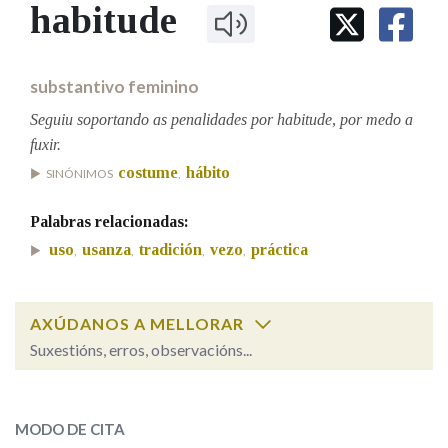
IDENTIDADE CORPORATIVA
habitude
Facebook
Twitter
Youtube
Instagram
Bluesky
BUSCAR NOS LEMAS
FIGURAS HOMENAXEADAS
MARCIAL DEL ADALID
HISTORIA
Comeza por
CASA-MUSEO EMILIA PARDO
substantivo feminino
BAZÁN
60 ANOS DLG
PRIMAVERA DAS LETRAS
Seguiu soportando as penalidades por habitude, por medo a
Remata por
fuxir.
PORTAL DAS PALABRAS
costume
hábito
SINÓNIMOS
,
Contén
Palabras relacionadas:
uso
usanza
tradición
vezo
práctica
,
,
,
,
BUSCAR NO CONTIDO
AXÚDANOS A MELLORAR
Suxestións, erros, observacións...
Nas definicións
habitude
SOBRE A PALABRA:
Nos exemplos
MODO DE CITA
ESCOLLE UNHA OPCIÓN: