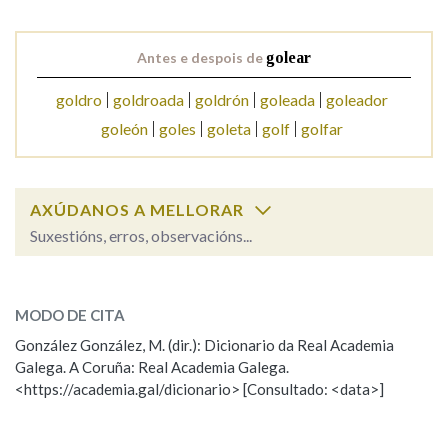
Na fraseoloxía
Antes e despois de
golear
goldro
goldroada
goldrón
goleada
goleador
goleón
goles
goleta
golf
golfar
OUTRAS OPCIÓNS DE BUSCA
Marcas gramaticais
AXÚDANOS A MELLORAR
Suxestións, erros, observacións...
Pertence a
golear
SOBRE A PALABRA:
MODO DE CITA
ESCOLLE UNHA OPCIÓN:
González González, M. (dir.): Dicionario da Real Academia
LIMPAR
BUSCA
Galega. A Coruña: Real Academia Galega.
Observación
Hai un erro na palabra
<https://academia.gal/dicionario> [Consultado: <data>]
Propoño mellorar a definición
Actualización
Falta unha voz