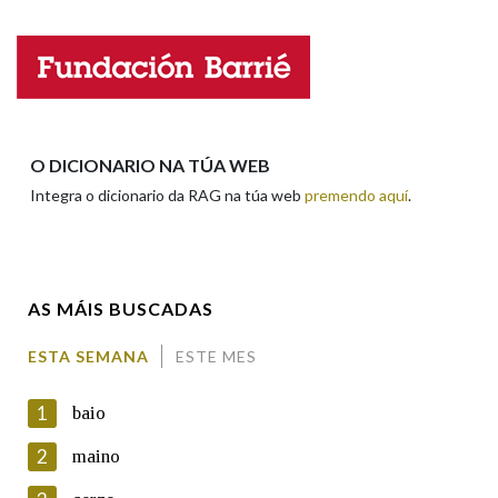
Nome
Apelidos
O DICIONARIO NA TÚA WEB
Integra o dicionario da RAG na túa web
premendo aquí
.
Enderezo electrónico
AS MÁIS BUSCADAS
Comentario
ESTA SEMANA
ESTE MES
1
baio
2
maino