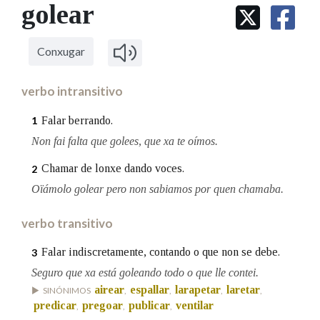
IDENTIDADE CORPORATIVA
golear
Facebook
Twitter
Youtube
Instagram
Bluesky
BUSCAR NOS LEMAS
FIGURAS HOMENAXEADAS
MARCIAL DEL ADALID
HISTORIA
Comeza por
CASA-MUSEO EMILIA PARDO
Conxugar
BAZÁN
60 ANOS DLG
PRIMAVERA DAS LETRAS
verbo intransitivo
Remata por
PORTAL DAS PALABRAS
Falar berrando.
1
Non fai falta que golees, que xa te oímos.
Contén
Chamar de lonxe dando voces.
2
Oïámolo golear pero non sabiamos por quen chamaba.
BUSCAR NO CONTIDO
verbo transitivo
Nas definicións
Falar indiscretamente, contando o que non se debe.
3
Seguro que xa está goleando todo o que lle contei.
airear
espallar
larapetar
laretar
SINÓNIMOS
,
,
,
,
Nos exemplos
predicar
pregoar
publicar
ventilar
,
,
,