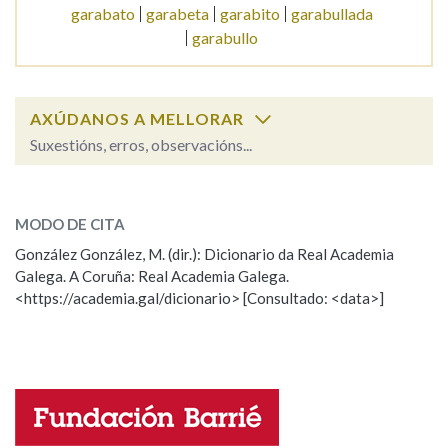
garabato
garabeta
garabito
garabullada
garabullo
Na fraseoloxía
AXÚDANOS A MELLORAR
Suxestións, erros, observacións...
OUTRAS OPCIÓNS DE BUSCA
garabata
Marcas gramaticais
SOBRE A PALABRA:
MODO DE CITA
ESCOLLE UNHA OPCIÓN:
González González, M. (dir.): Dicionario da Real Academia
Pertence a
Galega. A Coruña: Real Academia Galega.
Observación
Hai un erro na palabra
<https://academia.gal/dicionario> [Consultado: <data>]
Propoño mellorar a definición
Actualización
LIMPAR
BUSCA
Falta unha voz
Nome