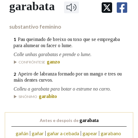
IDENTIDADE CORPORATIVA
garabata
Facebook
Twitter
Youtube
Instagram
Bluesky
BUSCAR NOS LEMAS
FIGURAS HOMENAXEADAS
MARCIAL DEL ADALID
HISTORIA
Comeza por
CASA-MUSEO EMILIA PARDO
substantivo feminino
BAZÁN
60 ANOS DLG
PRIMAVERA DAS LETRAS
Pau queimado de breixo ou toxo que se empregaba
1
Remata por
para alumear ou facer o lume.
PORTAL DAS PALABRAS
Colle unhas garabatas e prende o lume.
ganzo
CONFRÓNTESE
Contén
Apeiro de labranza formado por un mango e tres ou
2
máis dentes curvos.
Colleu a garabata para botar o estrume no carro.
BUSCAR NO CONTIDO
garabito
SINÓNIMO
Nas definicións
Antes e despois de
garabata
Nos exemplos
gañán
gañar
gañar a cebada
gapear
garabano