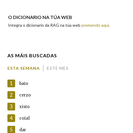
Apelidos
O DICIONARIO NA TÚA WEB
Integra o dicionario da RAG na túa web
premendo aquí
.
Enderezo electrónico
AS MÁIS BUSCADAS
Comentario
ESTA SEMANA
ESTE MES
1
baio
2
cerzo
3
xisto
En cumprimento da normativa vixente en materia de
Protección de Datos de Carácter Persoal, a Real Academia
4
coial
Galega informa a aqueles usuarios que faciliten o seu correo
electrónico, así como calquera outra información de carácter
5
dar
persoal, que estes datos serán obxecto de tratamento