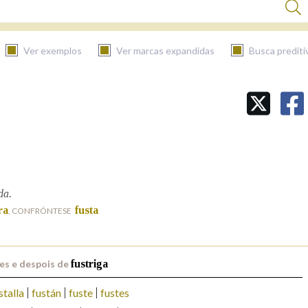
Ver exemplos
Ver marcas expandidas
Busca prediti
BUSCAR NO CONTIDO
Nas definicións
Nos exemplos
da.
ra
fusta
, CONFRÓNTESE
Na fraseoloxía
es e despois de
fustriga
stalla
fustán
fuste
fustes