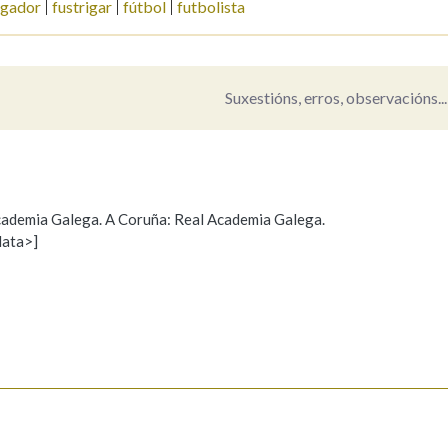
igador
fustrigar
fútbol
futbolista
Pertence a
Suxestións, erros, observacións...
AXUDA NA BUSCA
LIMPAR
BUSCA
 Academia Galega. A Coruña: Real Academia Galega.
data>]
Propoño mellorar a definición
Actualización
s