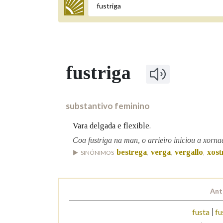
Termo a buscar
fustriga
BUSCAR NOS LEMAS
Comeza por
substantivo feminino
Vara delgada e flexible.
Remata por
Coa fustriga na man, o arrieiro iniciou a xorna
bestrega
verga
vergallo
xost
SINÓNIMOS
,
,
,
Contén
Ant
fusta
fu
OUTRAS OPCIÓNS DE BUSCA