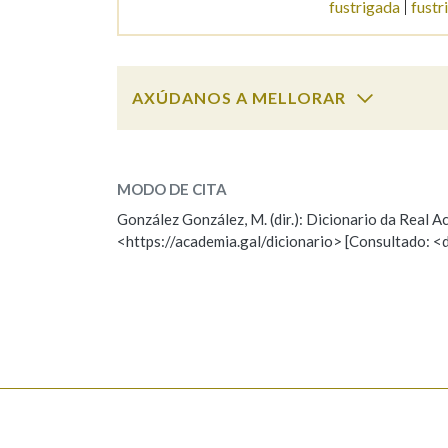
fustrigada
fustr
Marcas gramaticais
AXÚDANOS A MELLORAR
fustriga
SOBRE A PALABRA:
MODO DE CITA
ESCOLLE UNHA OPCIÓN:
González González, M. (dir.): Dicionario da Real
<https://academia.gal/dicionario> [Consultado: <
Observación
Hai un erro na palabra
Falta unha voz
Nome
Apelido
Enderezo electrónico