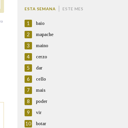
ESTA SEMANA
ESTE MES
va
1
baio
2
mapache
3
maino
4
cerzo
5
dar
6
cello
7
mais
8
poder
9
vir
10
botar