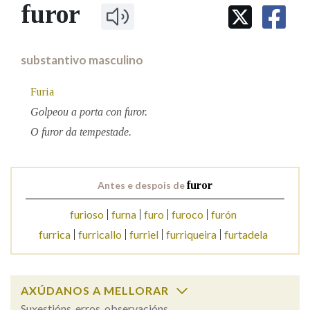
IDENTIDADE CORPORATIVA
furor
Facebook
Twitter
Youtube
Instagram
Bluesky
BUSCAR NOS LEMAS
FIGURAS HOMENAXEADAS
MARCIAL DEL ADALID
HISTORIA
Comeza por
CASA-MUSEO EMILIA PARDO
substantivo masculino
BAZÁN
60 ANOS DLG
PRIMAVERA DAS LETRAS
Furia
Remata por
PORTAL DAS PALABRAS
Golpeou a porta con furor.
O furor da tempestade.
Contén
Antes e despois de
furor
BUSCAR NO CONTIDO
furioso
furna
furo
furoco
furón
furrica
furricallo
furriel
furriqueira
furtadela
Nas definicións
AXÚDANOS A MELLORAR
Nos exemplos
Suxestións, erros, observacións...