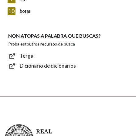
Introduce o código que aparece na imaxe:
10
botar
NON ATOPAS A PALABRA QUE BUSCAS?
Texto de verificación
Proba estoutros recursos de busca
Tergal
Dicionario de dicionarios
Enviar
Real Academia Galega