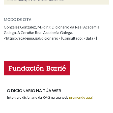
furor
SOBRE A PALABRA:
Na fraseoloxía
MODO DE CITA
ESCOLLE UNHA OPCIÓN:
González González, M. (dir.): Dicionario da Real Academia
Galega. A Coruña: Real Academia Galega.
Observación
Hai un erro na palabra
OUTRAS OPCIÓNS DE BUSCA
<https://academia.gal/dicionario> [Consultado: <data>]
Propoño mellorar a definición
Actualización
Marcas gramaticais
Falta unha voz
Nome
Pertence a
Apelidos
LIMPAR
BUSCA
O DICIONARIO NA TÚA WEB
Integra o dicionario da RAG na túa web
premendo aquí
.
Enderezo electrónico