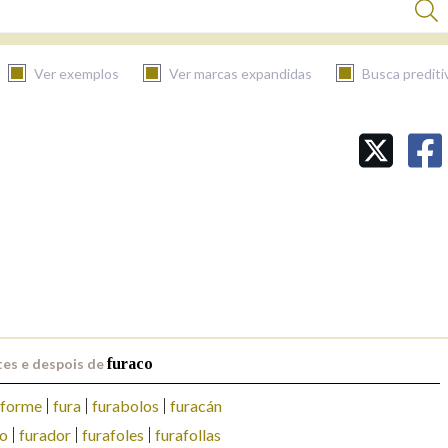
Ver exemplos
Ver marcas expandidas
Busca prediti
BUSCAR NO CONTIDO
Nas definicións
Nos exemplos
Na fraseoloxía
es e despois de
furaco
iforme
fura
furabolos
furacán
o
furador
furafoles
furafollas