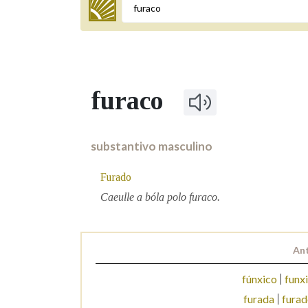
Termo a buscar
furaco
BUSCAR NOS LEMAS
Comeza por
substantivo masculino
Furado
Remata por
Caeulle a bóla polo furaco.
Contén
Ant
fúnxico
funx
furada
furad
OUTRAS OPCIÓNS DE BUSCA