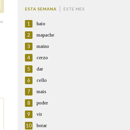
ESTA SEMANA
ESTE MES
va
1
baio
2
mapache
3
maino
4
cerzo
5
dar
6
cello
7
mais
8
poder
9
vir
10
botar