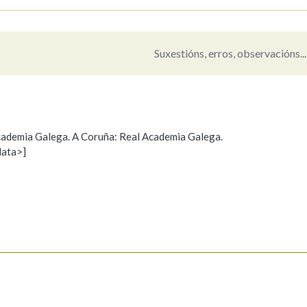
Pertence a
Suxestións, erros, observacións...
AXUDA NA BUSCA
LIMPAR
BUSCA
 Academia Galega. A Coruña: Real Academia Galega.
data>]
Propoño mellorar a definición
Actualización
s