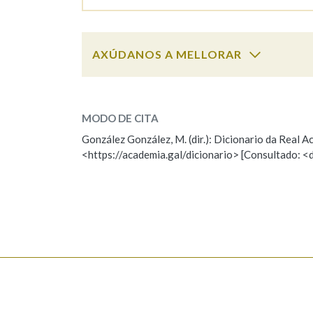
Marcas gramaticais
AXÚDANOS A MELLORAR
furaco
SOBRE A PALABRA:
MODO DE CITA
ESCOLLE UNHA OPCIÓN:
González González, M. (dir.): Dicionario da Real
<https://academia.gal/dicionario> [Consultado: <
Observación
Hai un erro na palabra
Falta unha voz
Nome
Apelido
Enderezo electrónico