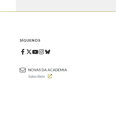
SÍGUENOS
Facebook
Twitter
Instagram
Bluesky
Youtube
NOVAS DA ACADEMIA
Subscríbete