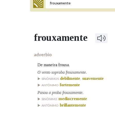
Termo a buscar
frouxamente
BUSCAR NOS LEMAS
Comeza por
adverbio
De maneira frouxa.
Remata por
O vento sopraba frouxamente.
debilmente
suavemente
SINÓNIMOS
,
fortemente
ANTÓNIMO
Contén
Pasou a proba frouxamente.
mediocremente
SINÓNIMO
brillantemente
ANTÓNIMO
OUTRAS OPCIÓNS DE BUSCA