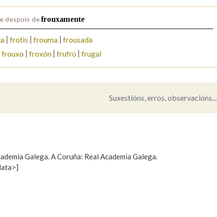
e despois de
frouxamente
Pertence a
ta
frotis
frouma
frousada
frouxo
froxón
frufrú
frugal
AXUDA NA BUSCA
LIMPAR
BUSCA
Suxestións, erros, observacións...
 Academia Galega. A Coruña: Real Academia Galega.
data>]
Propoño mellorar a definición
Actualización
s