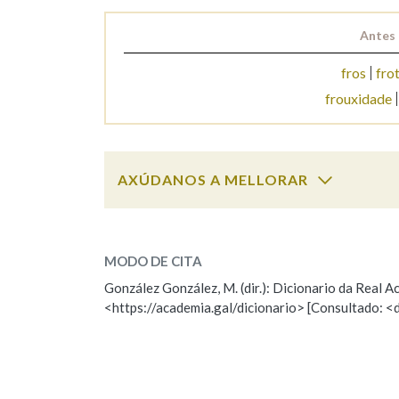
Antes 
Marcas gramaticais
fros
fro
frouxidade
AXÚDANOS A MELLORAR
frouxamente
SOBRE A PALABRA:
MODO DE CITA
ESCOLLE UNHA OPCIÓN:
González González, M. (dir.): Dicionario da Real
<https://academia.gal/dicionario> [Consultado: <
Observación
Hai un erro na palabra
Falta unha voz
Nome
Apelido