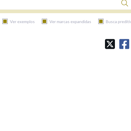
Ver exemplos
Ver marcas expandidas
Busca prediti
BUSCAR NO CONTIDO
Nas definicións
Nos exemplos
Na fraseoloxía