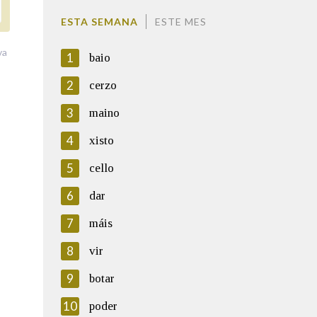
ESTA SEMANA
ESTE MES
va
1
baio
2
cerzo
3
maino
4
xisto
5
cello
6
dar
7
máis
8
vir
9
botar
10
poder