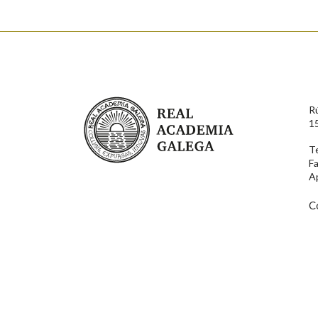
Enderezo electrónico
Real Academia Galega
R
Comentario
1
T
F
A
C
En cumprimento da normativa vixente en materia de P
aqueles usuarios que faciliten o seu correo electrónico
serán obxecto de tratamento automatizado de carácter 
usuarios poderán exercer o seu dereito de acceso, rect
connosco.
Lin e acepto as condicións da política de 