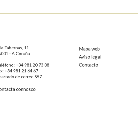
úa Tabernas, 11
Mapa web
5001 - A Coruña
Aviso legal
Contacto
eléfono: +34 981 20 73 08
ax: +34 981 21 64 67
partado de correo 557
ontacta connosco
rotección de Datos de Carácter Persoal, a Real Academia Galega informa a
, así como calquera outra información de carácter persoal, que estes datos
confidencial e incorporados aos seus ficheiros informáticos. Así mesmo, os
ificación, oposición e cancelación dos seus datos poñéndose en contacto
privacidade