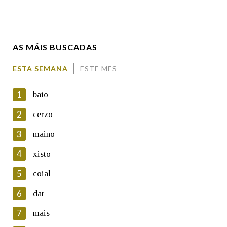
Enderezo electrónico
AS MÁIS BUSCADAS
Comentario
ESTA SEMANA
ESTE MES
1
baio
2
cerzo
3
maino
En cumprimento da normativa vixente en materia de
Protección de Datos de Carácter Persoal, a Real Academia
4
xisto
Galega informa a aqueles usuarios que faciliten o seu correo
electrónico, así como calquera outra información de carácter
5
coial
persoal, que estes datos serán obxecto de tratamento
automatizado de carácter confidencial e incorporados aos seus
6
dar
ficheiros informáticos. Así mesmo, os usuarios poderán exercer o
seu dereito de acceso, rectificación, oposición e cancelación dos
7
mais
seus datos poñéndose en contacto connosco.