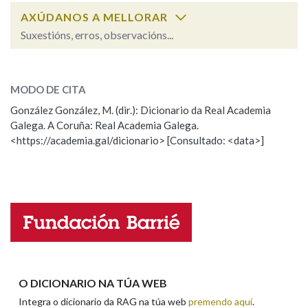
AXÚDANOS A MELLORAR
Suxestións, erros, observacións...
Na fraseoloxía
friento
SOBRE A PALABRA:
MODO DE CITA
ESCOLLE UNHA OPCIÓN:
OUTRAS OPCIÓNS DE BUSCA
González González, M. (dir.): Dicionario da Real Academia
Galega. A Coruña: Real Academia Galega.
Observación
Hai un erro na palabra
Marcas gramaticais
<https://academia.gal/dicionario> [Consultado: <data>]
Propoño mellorar a definición
Actualización
Falta unha voz
Pertence a
Nome
LIMPAR
BUSCA
Apelidos
O DICIONARIO NA TÚA WEB
Integra o dicionario da RAG na túa web
premendo aquí
.