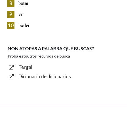
8
botar
Lin e acepto as condicións da política de
privacidade
9
vir
Introduce o código que aparece na imaxe:
10
poder
NON ATOPAS A PALABRA QUE BUSCAS?
Texto de verificación
Proba estoutros recursos de busca
Tergal
Dicionario de dicionarios
Enviar