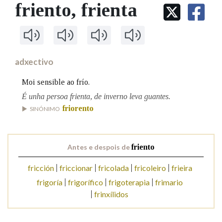
IDENTIDADE CORPORATIVA
friento
, frienta
Facebook
Twitter
Youtube
Instagram
Bluesky
BUSCAR NOS LEMAS
FIGURAS HOMENAXEADAS
MARCIAL DEL ADALID
HISTORIA
Comeza por
CASA-MUSEO EMILIA PARDO
BAZÁN
60 ANOS DLG
PRIMAVERA DAS LETRAS
adxectivo
Remata por
PORTAL DAS PALABRAS
Moi sensible ao frío.
É unha persoa frienta, de inverno leva guantes.
friorento
Contén
SINÓNIMO
Antes e despois de
friento
BUSCAR NO CONTIDO
fricción
friccionar
fricolada
fricoleiro
frieira
Nas definicións
frigoría
frigorífico
frigoterapia
frimario
frinxílidos
Nos exemplos