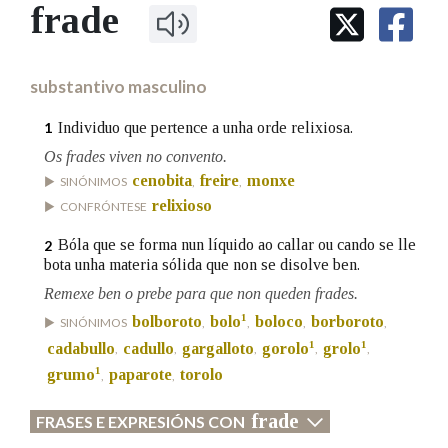
IDENTIDADE CORPORATIVA
frade
Facebook
Twitter
Youtube
Instagram
Bluesky
BUSCAR NOS LEMAS
FIGURAS HOMENAXEADAS
MARCIAL DEL ADALID
HISTORIA
Comeza por
CASA-MUSEO EMILIA PARDO
substantivo masculino
BAZÁN
60 ANOS DLG
PRIMAVERA DAS LETRAS
Individuo que pertence a unha orde relixiosa.
1
Remata por
PORTAL DAS PALABRAS
Os frades viven no convento.
cenobita
freire
monxe
SINÓNIMOS
,
,
relixioso
CONFRÓNTESE
Contén
Bóla que se forma nun líquido ao callar ou cando se lle
2
bota unha materia sólida que non se disolve ben.
Remexe ben o prebe para que non queden frades.
BUSCAR NO CONTIDO
1
bolboroto
bolo
boloco
borboroto
SINÓNIMOS
,
,
,
,
1
1
cadabullo
cadullo
gargalloto
gorolo
grolo
Nas definicións
,
,
,
,
,
1
grumo
paparote
torolo
,
,
frade
FRASES E EXPRESIÓNS CON
Nos exemplos