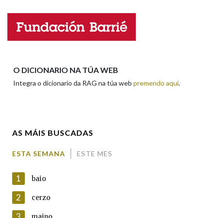
Nome
Apelidos
O DICIONARIO NA TÚA WEB
Integra o dicionario da RAG na túa web
premendo aquí
.
Enderezo electrónico
AS MÁIS BUSCADAS
Comentario
ESTA SEMANA
ESTE MES
1
baio
2
cerzo
3
maino