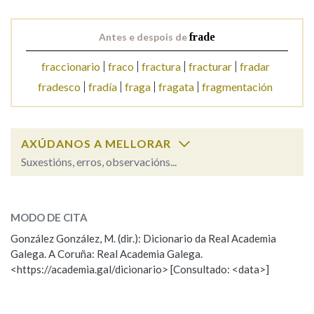
Antes e despois de
frade
Na fraseoloxía
fraccionario
fraco
fractura
fracturar
fradar
fradesco
fradía
fraga
fragata
fragmentación
OUTRAS OPCIÓNS DE BUSCA
Marcas gramaticais
AXÚDANOS A MELLORAR
Suxestións, erros, observacións...
Pertence a
frade
SOBRE A PALABRA:
MODO DE CITA
ESCOLLE UNHA OPCIÓN:
González González, M. (dir.): Dicionario da Real Academia
LIMPAR
BUSCA
Galega. A Coruña: Real Academia Galega.
Observación
Hai un erro na palabra
<https://academia.gal/dicionario> [Consultado: <data>]
Propoño mellorar a definición
Actualización
Falta unha voz