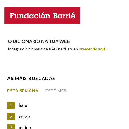
Nome
Apelidos
O DICIONARIO NA TÚA WEB
Integra o dicionario da RAG na túa web
premendo aquí
.
Enderezo electrónico
AS MÁIS BUSCADAS
Comentario
ESTA SEMANA
ESTE MES
1
baio
2
cerzo
3
maino