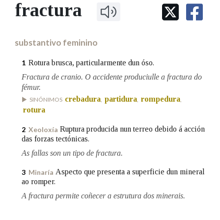
IDENTIDADE CORPORATIVA
fractura
Facebook
Twitter
Youtube
Instagram
Bluesky
BUSCAR NOS LEMAS
FIGURAS HOMENAXEADAS
MARCIAL DEL ADALID
HISTORIA
Comeza por
CASA-MUSEO EMILIA PARDO
substantivo feminino
BAZÁN
60 ANOS DLG
PRIMAVERA DAS LETRAS
Rotura brusca, particularmente dun óso.
1
Remata por
PORTAL DAS PALABRAS
Fractura de cranio. O accidente produciulle a fractura do
fémur.
crebadura
partidura
rompedura
SINÓNIMOS
,
,
,
Contén
rotura
Ruptura producida nun terreo debido á acción
2
Xeoloxía
das forzas tectónicas.
BUSCAR NO CONTIDO
As fallas son un tipo de fractura.
Nas definicións
Aspecto que presenta a superficie dun mineral
3
Minaría
ao romper.
A fractura permite coñecer a estrutura dos minerais.
Nos exemplos