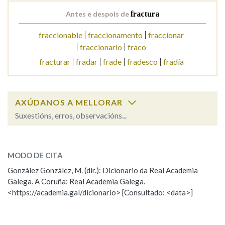
Antes e despois de
fractura
Na fraseoloxía
fraccionable
fraccionamento
fraccionar
fraccionario
fraco
fracturar
fradar
frade
fradesco
fradía
OUTRAS OPCIÓNS DE BUSCA
Marcas gramaticais
AXÚDANOS A MELLORAR
Suxestións, erros, observacións...
Pertence a
fractura
SOBRE A PALABRA:
MODO DE CITA
ESCOLLE UNHA OPCIÓN:
González González, M. (dir.): Dicionario da Real Academia
LIMPAR
BUSCA
Galega. A Coruña: Real Academia Galega.
Observación
Hai un erro na palabra
<https://academia.gal/dicionario> [Consultado: <data>]
Propoño mellorar a definición
Actualización
Falta unha voz