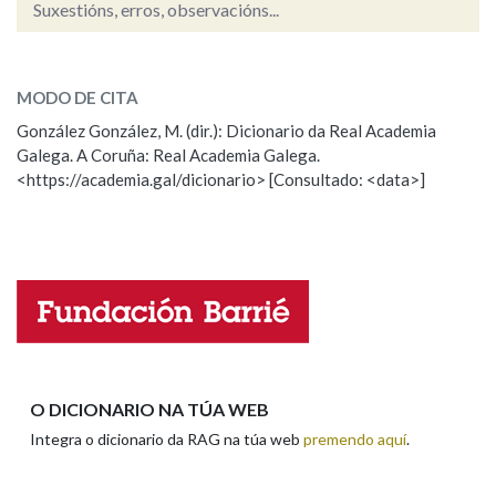
Suxestións, erros, observacións...
fiúza
SOBRE A PALABRA:
Na fraseoloxía
MODO DE CITA
ESCOLLE UNHA OPCIÓN:
González González, M. (dir.): Dicionario da Real Academia
Galega. A Coruña: Real Academia Galega.
Observación
Hai un erro na palabra
OUTRAS OPCIÓNS DE BUSCA
<https://academia.gal/dicionario> [Consultado: <data>]
Propoño mellorar a definición
Actualización
Marcas gramaticais
Falta unha voz
Pertence a
Nome
LIMPAR
BUSCA
Apelidos
O DICIONARIO NA TÚA WEB
Integra o dicionario da RAG na túa web
premendo aquí
.
Enderezo electrónico