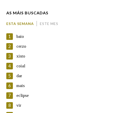
AS MÁIS BUSCADAS
Comentario
ESTA SEMANA
ESTE MES
1
baio
2
cerzo
3
xisto
En cumprimento da normativa vixente en materia de
Protección de Datos de Carácter Persoal, a Real Academia
4
coial
Galega informa a aqueles usuarios que faciliten o seu correo
electrónico, así como calquera outra información de carácter
5
dar
persoal, que estes datos serán obxecto de tratamento
automatizado de carácter confidencial e incorporados aos seus
6
mais
ficheiros informáticos. Así mesmo, os usuarios poderán exercer o
seu dereito de acceso, rectificación, oposición e cancelación dos
7
eclipse
seus datos poñéndose en contacto connosco.
8
vir
Lin e acepto as condicións da política de
privacidade