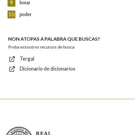
9
botar
Introduce o código que aparece na imaxe:
10
poder
NON ATOPAS A PALABRA QUE BUSCAS?
Texto de verificación
Proba estoutros recursos de busca
Tergal
Dicionario de dicionarios
Enviar
Real Academia Galega