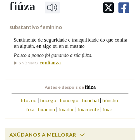
IDENTIDADE CORPORATIVA
fiúza
Facebook
Twitter
Youtube
Instagram
Bluesky
BUSCAR NOS LEMAS
FIGURAS HOMENAXEADAS
MARCIAL DEL ADALID
HISTORIA
Comeza por
CASA-MUSEO EMILIA PARDO
substantivo feminino
BAZÁN
60 ANOS DLG
PRIMAVERA DAS LETRAS
Sentimento de seguridade e tranquilidade do que confía
Remata por
en alguén, en algo ou en si mesmo.
PORTAL DAS PALABRAS
Pouco a pouco foi ganando a súa fiúza.
confianza
SINÓNIMO
Contén
Antes e despois de
fiúza
BUSCAR NO CONTIDO
fitozoo
fiucego
fiuncego
fiunchal
fiúncho
fixa
fixación
fixador
fixamente
fixar
Nas definicións
Nos exemplos
AXÚDANOS A MELLORAR