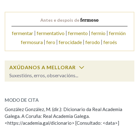
Na fraseoloxía
Antes e despois de
fermoso
fermentar
fermentativo
fermento
fermio
fermión
fermosura
fero
ferocidade
ferodo
feroés
OUTRAS OPCIÓNS DE BUSCA
Marcas gramaticais
AXÚDANOS A MELLORAR
Suxestións, erros, observacións...
Pertence a
fermoso
SOBRE A PALABRA:
MODO DE CITA
ESCOLLE UNHA OPCIÓN:
LIMPAR
BUSCA
González González, M. (dir.): Dicionario da Real Academia
Galega. A Coruña: Real Academia Galega.
Observación
Hai un erro na palabra
<https://academia.gal/dicionario> [Consultado: <data>]
Propoño mellorar a definición
Actualización
Falta unha voz