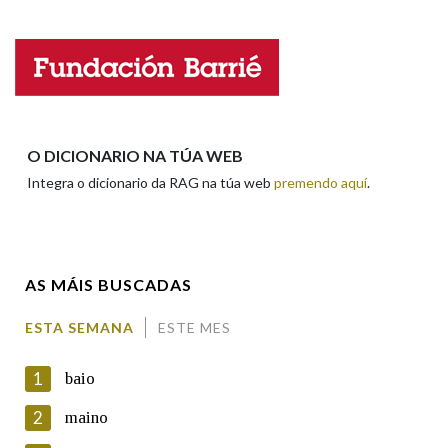
Nome
Apelidos
O DICIONARIO NA TÚA WEB
Integra o dicionario da RAG na túa web
premendo aquí
.
Enderezo electrónico
AS MÁIS BUSCADAS
Comentario
ESTA SEMANA
ESTE MES
1
baio
2
maino