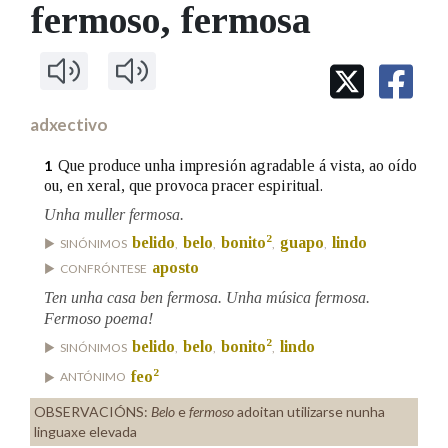
IDENTIDADE CORPORATIVA
fermoso
, fermosa
Facebook
Twitter
Youtube
Instagram
Bluesky
BUSCAR NOS LEMAS
FIGURAS HOMENAXEADAS
MARCIAL DEL ADALID
HISTORIA
Comeza por
CASA-MUSEO EMILIA PARDO
BAZÁN
60 ANOS DLG
PRIMAVERA DAS LETRAS
adxectivo
Remata por
PORTAL DAS PALABRAS
Que produce unha impresión agradable á vista, ao oído
1
ou, en xeral, que provoca pracer espiritual.
Unha muller fermosa.
Contén
2
belido
belo
bonito
guapo
lindo
SINÓNIMOS
,
,
,
,
aposto
CONFRÓNTESE
Ten unha casa ben fermosa. Unha música fermosa.
BUSCAR NO CONTIDO
Fermoso poema!
2
belido
belo
bonito
lindo
SINÓNIMOS
,
,
,
Nas definicións
2
feo
ANTÓNIMO
OBSERVACIÓNS:
Belo
e
fermoso
adoitan utilizarse nunha
Nos exemplos
linguaxe elevada