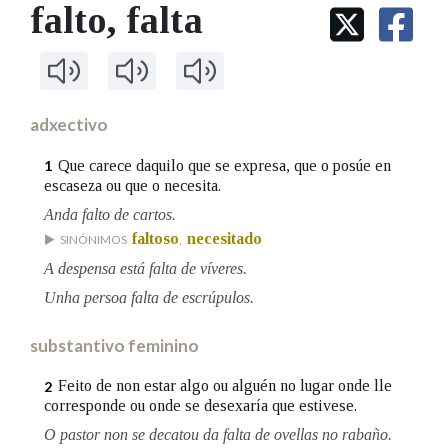
IDENTIDADE CORPORATIVA
falto
, falta
Facebook
Twitter
Youtube
Instagram
Bluesky
BUSCAR NOS LEMAS
FIGURAS HOMENAXEADAS
MARCIAL DEL ADALID
HISTORIA
Comeza por
CASA-MUSEO EMILIA PARDO
BAZÁN
60 ANOS DLG
PRIMAVERA DAS LETRAS
adxectivo
Remata por
PORTAL DAS PALABRAS
Que carece daquilo que se expresa, que o posúe en
1
escaseza ou que o necesita.
Anda falto de cartos.
Contén
faltoso
necesitado
SINÓNIMOS
,
A despensa está falta de víveres.
Unha persoa falta de escrúpulos.
BUSCAR NO CONTIDO
substantivo feminino
Nas definicións
Feito de non estar algo ou alguén no lugar onde lle
2
corresponde ou onde se desexaría que estivese.
Nos exemplos
O pastor non se decatou da falta de ovellas no rabaño.