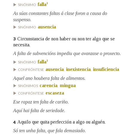
1
falla
SINÓNIMO
As súas constantes faltas á clase foron a causa do
Na fraseoloxía
suspenso.
ausencia
SINÓNIMO
Circunstancia de non haber ou non ter algo que se
3
OUTRAS OPCIÓNS DE BUSCA
necesita.
A falta de subvencións impediu que avanzase o proxecto.
Marcas gramaticais
1
falla
SINÓNIMO
ausencia
inexistencia
insuficiencia
CONFRÓNTESE
,
,
Aquel ano houbera falta de alimentos.
Pertence a
carencia
mingua
SINÓNIMOS
,
escaseza
CONFRÓNTESE
Ese rapaz ten falta de cariño.
LIMPAR
BUSCA
Aquí hai falta de seriedade.
Aquilo que quita perfección a algo ou alguén.
4
Só ten unha falta, que fala demasiado.