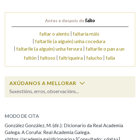
Antes e despois de
falto
faltar o alento
faltaría máis
faltarlle (a alguén) unha cocedura
faltarlle (a alguén) unha fervura
faltarlle o pan a un
faltón
faltoso
faltriqueira
falucho
falla
AXÚDANOS A MELLORAR
Suxestións, erros, observacións...
falto
SOBRE A PALABRA:
MODO DE CITA
ESCOLLE UNHA OPCIÓN:
González González, M. (dir.): Dicionario da Real Academia
Galega. A Coruña: Real Academia Galega.
Observación
Hai un erro na palabra
<https://academia.gal/dicionario> [Consultado: <data>]