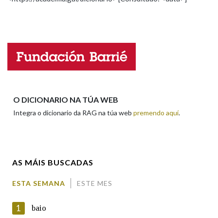
Propoño mellorar a definición
Actualización
Falta unha voz
Nome
Apelidos
O DICIONARIO NA TÚA WEB
Integra o dicionario da RAG na túa web
premendo aquí
.
Enderezo electrónico
AS MÁIS BUSCADAS
Comentario
ESTA SEMANA
ESTE MES
1
baio