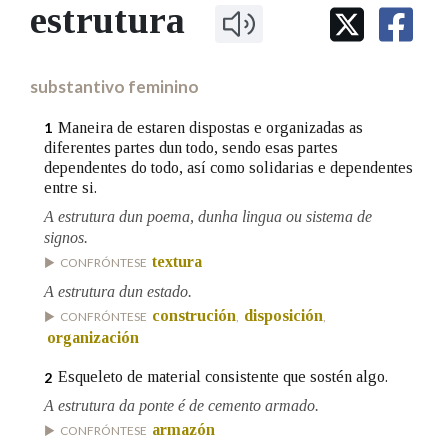
IDENTIDADE CORPORATIVA
estrutura
Facebook
Twitter
Youtube
Instagram
Bluesky
BUSCAR NOS LEMAS
FIGURAS HOMENAXEADAS
MARCIAL DEL ADALID
HISTORIA
Comeza por
CASA-MUSEO EMILIA PARDO
substantivo feminino
BAZÁN
60 ANOS DLG
PRIMAVERA DAS LETRAS
Maneira de estaren dispostas e organizadas as
1
Remata por
diferentes partes dun todo, sendo esas partes
PORTAL DAS PALABRAS
dependentes do todo, así como solidarias e dependentes
entre si.
A estrutura dun poema, dunha lingua ou sistema de
Contén
signos.
textura
CONFRÓNTESE
A estrutura dun estado.
BUSCAR NO CONTIDO
construción
disposición
CONFRÓNTESE
,
,
organización
Nas definicións
Esqueleto de material consistente que sostén algo.
2
A estrutura da ponte é de cemento armado.
Nos exemplos
armazón
CONFRÓNTESE