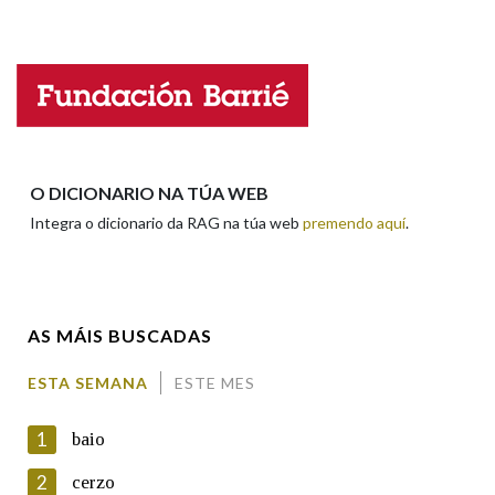
Falta unha voz
Nome
Apelidos
O DICIONARIO NA TÚA WEB
Integra o dicionario da RAG na túa web
premendo aquí
.
Enderezo electrónico
AS MÁIS BUSCADAS
Comentario
ESTA SEMANA
ESTE MES
1
baio
2
cerzo