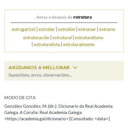
Na fraseoloxía
Antes e despois de
estrutura
estrugar(se)
estrullar
estrullón
estrumar
estrume
estruturación
estrutural
estruturalismo
OUTRAS OPCIÓNS DE BUSCA
estruturalista
estruturalmente
Marcas gramaticais
AXÚDANOS A MELLORAR
Suxestións, erros, observacións...
Pertence a
estrutura
SOBRE A PALABRA:
MODO DE CITA
ESCOLLE UNHA OPCIÓN:
LIMPAR
BUSCA
González González, M. (dir.): Dicionario da Real Academia
Galega. A Coruña: Real Academia Galega.
Observación
Hai un erro na palabra
<https://academia.gal/dicionario> [Consultado: <data>]
Propoño mellorar a definición
Actualización