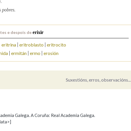
.
s pobres.
Pertence a
tes e despois de
erixir
AXUDA NA BUSCA
LIMPAR
BUSCA
eritrina
eritroblasto
eritrocito
mida
ermitán
ermo
erosión
Suxestións, erros, observacións...
 Academia Galega. A Coruña: Real Academia Galega.
data>]
Propoño mellorar a definición
Actualización