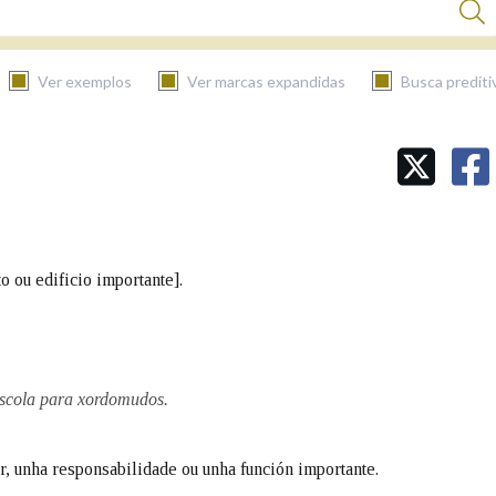
Ver exemplos
Ver marcas expandidas
Busca prediti
BUSCAR NO CONTIDO
Nas definicións
 ou edificio importante].
Nos exemplos
Na fraseoloxía
escola para xordomudos.
er, unha responsabilidade ou unha función importante.