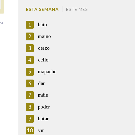
ESTA SEMANA
ESTE MES
va
1
baio
2
maino
3
cerzo
4
cello
5
mapache
6
dar
7
máis
8
poder
9
botar
10
vir