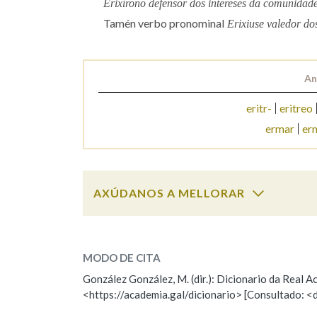
Erixírono defensor dos intereses da comunidade
Tamén verbo pronominal
Erixiuse valedor do
Marcas gramaticais
An
eritr-
eritreo
ermar
er
AXÚDANOS A MELLORAR
erixir
SOBRE A PALABRA:
MODO DE CITA
ESCOLLE UNHA OPCIÓN:
González González, M. (dir.): Dicionario da Real
<https://academia.gal/dicionario> [Consultado: <
Observación
Hai un erro na palabra