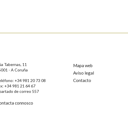
s
úa Tabernas, 11
Mapa web
5001 - A Coruña
Aviso legal
Contacto
eléfono: +34 981 20 73 08
ax: +34 981 21 64 67
partado de correo 557
ontacta connosco
rotección de Datos de Carácter Persoal, a Real Academia Galega informa a
, así como calquera outra información de carácter persoal, que estes datos
confidencial e incorporados aos seus ficheiros informáticos. Así mesmo, os
ificación, oposición e cancelación dos seus datos poñéndose en contacto