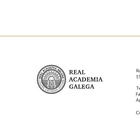
Falta unha voz
Nome
Apelido
Enderezo electrónico
Real Academia Galega
R
Comentario
1
T
F
A
C
En cumprimento da normativa vixente en materia de P
aqueles usuarios que faciliten o seu correo electrónico
serán obxecto de tratamento automatizado de carácter 
usuarios poderán exercer o seu dereito de acceso, rect