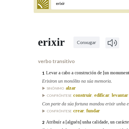
Termo a buscar
erixir
Conxugar
BUSCAR NOS LEMAS
Comeza por
verbo transitivo
Levar a cabo a construción de [un monumento
1
Remata por
Erixiron un monólito na súa memoria.
alzar
SINÓNIMO
construír
edificar
levantar
CONFRÓNTESE
,
,
Contén
Con parte da súa fortuna mandou erixir unha 
crear
fundar
CONFRÓNTESE
,
Atribuír a [alguén] unha calidade, un caráct
2
OUTRAS OPCIÓNS DE BUSCA