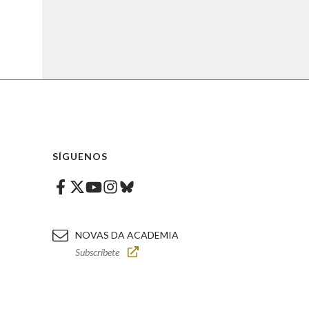
SÍGUENOS
Facebook
Twitter
Instagram
Bluesky
Youtube
NOVAS DA ACADEMIA
Subscríbete