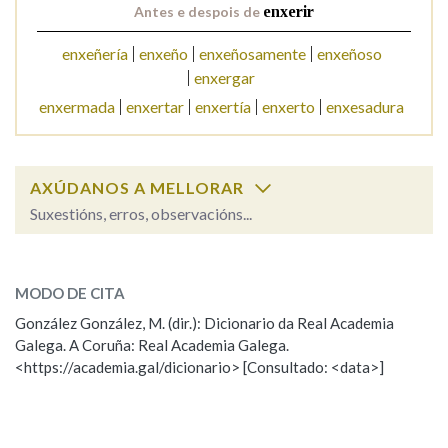
Antes e despois de
enxerir
enxeñería
enxeño
enxeñosamente
enxeñoso
Na fraseoloxía
enxergar
enxermada
enxertar
enxertía
enxerto
enxesadura
OUTRAS OPCIÓNS DE BUSCA
AXÚDANOS A MELLORAR
Marcas gramaticais
Suxestións, erros, observacións...
enxerir
SOBRE A PALABRA:
Pertence a
MODO DE CITA
ESCOLLE UNHA OPCIÓN:
González González, M. (dir.): Dicionario da Real Academia
Galega. A Coruña: Real Academia Galega.
Observación
Hai un erro na palabra
LIMPAR
BUSCA
<https://academia.gal/dicionario> [Consultado: <data>]
Propoño mellorar a definición
Actualización
Falta unha voz