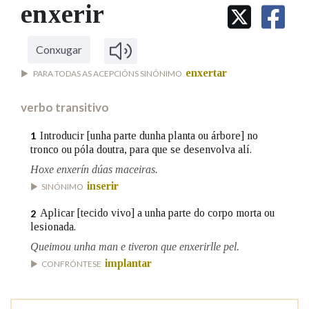
IDENTIDADE CORPORATIVA
enxerir
Facebook
Twitter
Youtube
Instagram
Bluesky
BUSCAR NOS LEMAS
FIGURAS HOMENAXEADAS
MARCIAL DEL ADALID
HISTORIA
Comeza por
CASA-MUSEO EMILIA PARDO
Conxugar
BAZÁN
60 ANOS DLG
enxertar
PARA TODAS AS ACEPCIÓNS SINÓNIMO
PRIMAVERA DAS LETRAS
Remata por
PORTAL DAS PALABRAS
verbo transitivo
Introducir [unha parte dunha planta ou árbore] no
1
tronco ou póla doutra, para que se desenvolva alí.
Contén
Hoxe enxerín dúas maceiras.
inserir
SINÓNIMO
BUSCAR NO CONTIDO
Aplicar [tecido vivo] a unha parte do corpo morta ou
2
lesionada.
Nas definicións
Queimou unha man e tiveron que enxerirlle pel.
implantar
CONFRÓNTESE
Nos exemplos