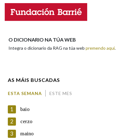
Nome
Apelidos
O DICIONARIO NA TÚA WEB
Integra o dicionario da RAG na túa web
premendo aquí
.
Enderezo electrónico
AS MÁIS BUSCADAS
Comentario
ESTA SEMANA
ESTE MES
1
baio
2
cerzo
3
maino
En cumprimento da normativa vixente en materia de