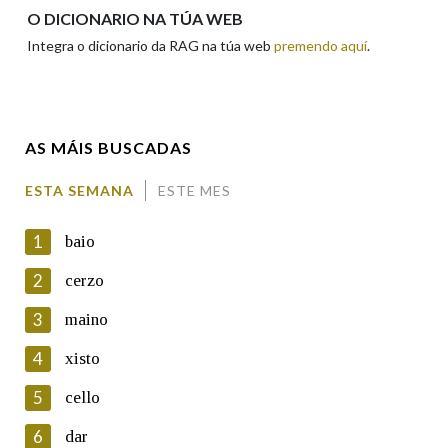
Apelidos
O DICIONARIO NA TÚA WEB
Integra o dicionario da RAG na túa web
premendo aquí
.
Enderezo electrónico
AS MÁIS BUSCADAS
Comentario
ESTA SEMANA
ESTE MES
1
baio
2
cerzo
3
maino
En cumprimento da normativa vixente en materia de
Protección de Datos de Carácter Persoal, a Real Academia
4
xisto
Galega informa a aqueles usuarios que faciliten o seu correo
electrónico, así como calquera outra información de carácter
5
cello
persoal, que estes datos serán obxecto de tratamento
automatizado de carácter confidencial e incorporados aos seus
6
dar
ficheiros informáticos. Así mesmo, os usuarios poderán exercer o