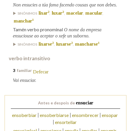
Non ensucies a túa fama facendo cousas que non debes.
2
2
lixar
luxar
macelar
macular
SINÓNIMOS
,
,
,
,
Na fraseoloxía
1
manchar
Tamén verbo pronominal
O nome da empresa
ensuciouse ao aceptar o xefe un suborno.
OUTRAS OPCIÓNS DE BUSCA
2
2
1
lixarse
luxarse
mancharse
SINÓNIMOS
,
,
Marcas gramaticais
verbo intransitivo
3
familiar
Defecar
Pertence a
Vai ensuciar.
LIMPAR
BUSCA
Antes e despois de
ensuciar
ensoberbiar
ensoberbiarse
ensombrecer
ensopar
ensortellar
ensuciar(se)
ensuciarse
ensulla
ensullas
ensumir