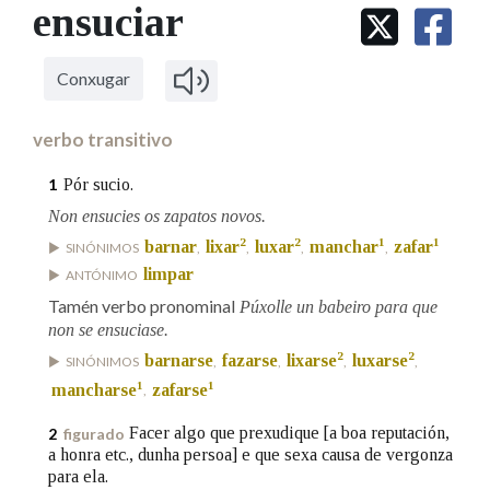
IDENTIDADE CORPORATIVA
ensuciar
Facebook
Twitter
Youtube
Instagram
Bluesky
BUSCAR NOS LEMAS
FIGURAS HOMENAXEADAS
MARCIAL DEL ADALID
HISTORIA
Comeza por
CASA-MUSEO EMILIA PARDO
Conxugar
BAZÁN
60 ANOS DLG
PRIMAVERA DAS LETRAS
verbo transitivo
Remata por
PORTAL DAS PALABRAS
Pór sucio.
1
Non ensucies os zapatos novos.
Contén
2
2
1
1
barnar
lixar
luxar
manchar
zafar
SINÓNIMOS
,
,
,
,
limpar
ANTÓNIMO
Tamén verbo pronominal
Púxolle un babeiro para que
non se ensuciase.
BUSCAR NO CONTIDO
2
2
barnarse
fazarse
lixarse
luxarse
SINÓNIMOS
,
,
,
,
Nas definicións
1
1
mancharse
zafarse
,
Facer algo que prexudique [a boa reputación,
2
figurado
a honra etc., dunha persoa] e que sexa causa de vergonza
Nos exemplos
para ela.