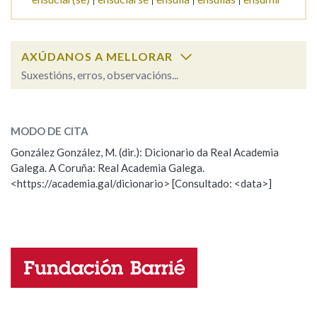
AXÚDANOS A MELLORAR
Suxestións, erros, observacións...
ensuciar
SOBRE A PALABRA:
MODO DE CITA
ESCOLLE UNHA OPCIÓN:
González González, M. (dir.): Dicionario da Real Academia
Galega. A Coruña: Real Academia Galega.
Observación
Hai un erro na palabra
<https://academia.gal/dicionario> [Consultado: <data>]
Propoño mellorar a definición
Actualización
Falta unha voz
Nome