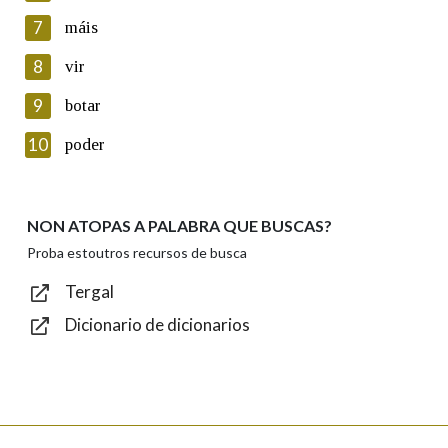
seu dereito de acceso, rectificación, oposición e cancelación dos
7
máis
seus datos poñéndose en contacto connosco.
8
vir
Lin e acepto as condicións da política de
privacidade
9
botar
Introduce o código que aparece na imaxe:
10
poder
NON ATOPAS A PALABRA QUE BUSCAS?
Texto de verificación
Proba estoutros recursos de busca
Tergal
Dicionario de dicionarios
Enviar