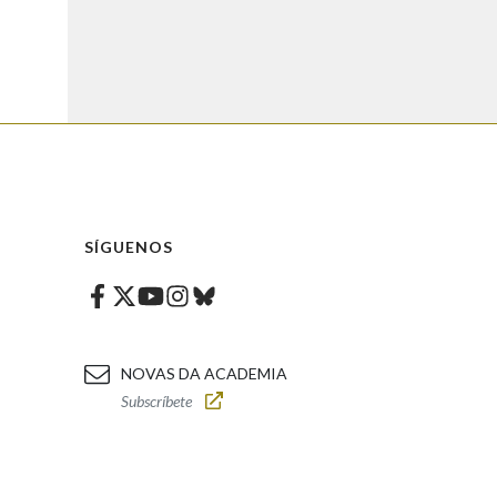
SÍGUENOS
Facebook
Twitter
Instagram
Bluesky
Youtube
NOVAS DA ACADEMIA
Subscríbete