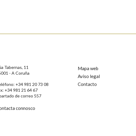
s
úa Tabernas, 11
Mapa web
5001 - A Coruña
Aviso legal
Contacto
eléfono: +34 981 20 73 08
ax: +34 981 21 64 67
partado de correo 557
ontacta connosco
rotección de Datos de Carácter Persoal, a Real Academia Galega informa a
, así como calquera outra información de carácter persoal, que estes datos
confidencial e incorporados aos seus ficheiros informáticos. Así mesmo, os
ificación, oposición e cancelación dos seus datos poñéndose en contacto