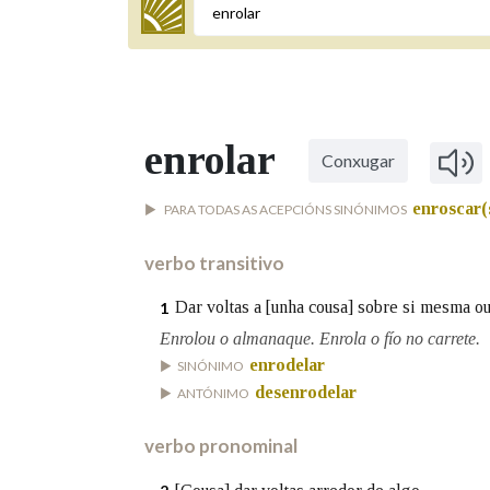
Termo a buscar
enrolar
Conxugar
BUSCAR NOS LEMAS
enroscar(
PARA TODAS AS ACEPCIÓNS SINÓNIMOS
Comeza por
verbo transitivo
Remata por
Dar voltas a [unha cousa] sobre si mesma ou
1
Enrolou o almanaque. Enrola o fío no carrete.
enrodelar
SINÓNIMO
desenrodelar
Contén
ANTÓNIMO
verbo pronominal
OUTRAS OPCIÓNS DE BUSCA