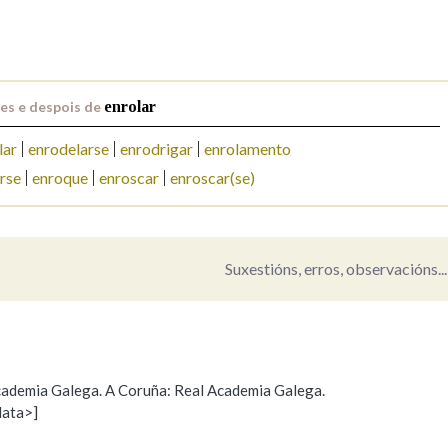
Pertence a
es e despois de
enrolar
AXUDA NA BUSCA
LIMPAR
BUSCA
lar
enrodelarse
enrodrigar
enrolamento
rse
enroque
enroscar
enroscar(se)
Suxestións, erros, observacións...
 Academia Galega. A Coruña: Real Academia Galega.
data>]
Propoño mellorar a definición
Actualización