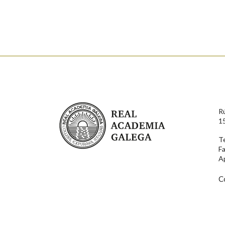
Falta unha voz
Nome
Apelido
Enderezo electrónico
Real Academia Galega
R
Comentario
1
T
F
A
C
En cumprimento da normativa vixente en materia de P
aqueles usuarios que faciliten o seu correo electrónico
serán obxecto de tratamento automatizado de carácter 
usuarios poderán exercer o seu dereito de acceso, rect