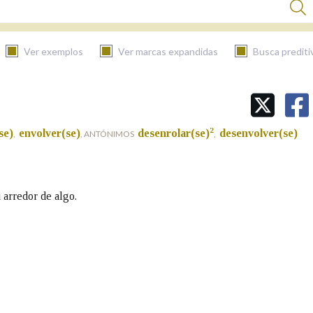
Ver exemplos
Ver marcas expandidas
Busca prediti
BUSCAR NO CONTIDO
2
se)
envolver(se)
desenrolar(se)
desenvolver(se)
,
, ANTÓNIMOS
,
Nas definicións
Nos exemplos
 arredor de algo.
Na fraseoloxía