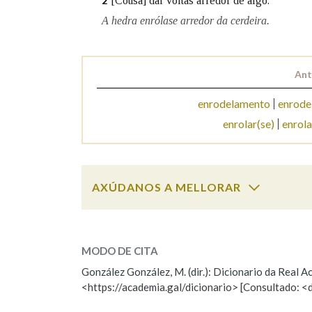
[Cousa] dar voltas arredor de algo.
2
A hedra enrólase arredor da cerdeira.
Marcas gramaticais
Ant
enrodelamento
enrode
enrolar(se)
enrola
AXÚDANOS A MELLORAR
enrolar
SOBRE A PALABRA:
MODO DE CITA
ESCOLLE UNHA OPCIÓN:
González González, M. (dir.): Dicionario da Real
<https://academia.gal/dicionario> [Consultado: <
Observación
Hai un erro na palabra