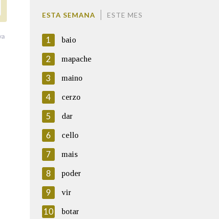
ESTA SEMANA
ESTE MES
va
1
baio
2
mapache
3
maino
4
cerzo
5
dar
6
cello
7
mais
8
poder
9
vir
10
botar