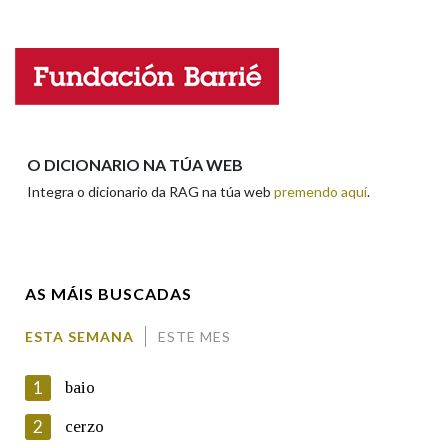
Falta unha voz
Nome
Apelidos
O DICIONARIO NA TÚA WEB
Integra o dicionario da RAG na túa web
premendo aquí
.
Enderezo electrónico
AS MÁIS BUSCADAS
Comentario
ESTA SEMANA
ESTE MES
1
baio
2
cerzo