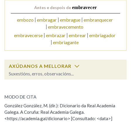
Antes e despois de
embravecer
Na fraseoloxía
embozo
embragar
embrague
embranquecer
embravecemento
embravecerse
embrazar
embrear
embriagador
embriagante
OUTRAS OPCIÓNS DE BUSCA
Marcas gramaticais
AXÚDANOS A MELLORAR
Suxestións, erros, observacións...
Pertence a
embravecer
SOBRE A PALABRA:
MODO DE CITA
ESCOLLE UNHA OPCIÓN:
LIMPAR
BUSCA
González González, M. (dir.): Dicionario da Real Academia
Galega. A Coruña: Real Academia Galega.
Observación
Hai un erro na palabra
<https://academia.gal/dicionario> [Consultado: <data>]
Propoño mellorar a definición
Actualización