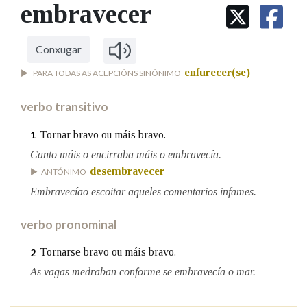
IDENTIDADE CORPORATIVA
embravecer
Facebook
Twitter
Youtube
Instagram
Bluesky
BUSCAR NOS LEMAS
FIGURAS HOMENAXEADAS
MARCIAL DEL ADALID
HISTORIA
Comeza por
CASA-MUSEO EMILIA PARDO
Conxugar
BAZÁN
60 ANOS DLG
enfurecer(se)
PARA TODAS AS ACEPCIÓNS SINÓNIMO
PRIMAVERA DAS LETRAS
Remata por
PORTAL DAS PALABRAS
verbo transitivo
Tornar bravo ou máis bravo.
1
Contén
Canto máis o encirraba máis o embravecía.
desembravecer
ANTÓNIMO
Embravecíao escoitar aqueles comentarios infames.
BUSCAR NO CONTIDO
verbo pronominal
Nas definicións
Tornarse bravo ou máis bravo.
2
As vagas medraban conforme se embravecía o mar.
Nos exemplos