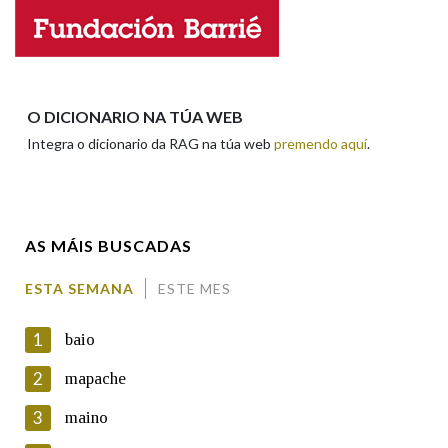
Nome
Apelidos
O DICIONARIO NA TÚA WEB
Integra o dicionario da RAG na túa web
premendo aquí
.
Enderezo electrónico
AS MÁIS BUSCADAS
Comentario
ESTA SEMANA
ESTE MES
1
baio
2
mapache
3
maino
En cumprimento da normativa vixente en materia de
Protección de Datos de Carácter Persoal, a Real Academia