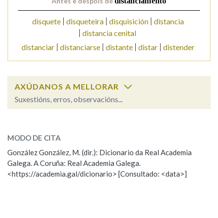
Antes e despois de
distanciamento
disquete
disqueteira
disquisición
distancia
Na fraseoloxía
distancia cenital
distanciar
distanciarse
distante
distar
distender
OUTRAS OPCIÓNS DE BUSCA
AXÚDANOS A MELLORAR
Marcas gramaticais
Suxestións, erros, observacións...
distanciamento
SOBRE A PALABRA:
Pertence a
MODO DE CITA
ESCOLLE UNHA OPCIÓN:
González González, M. (dir.): Dicionario da Real Academia
Galega. A Coruña: Real Academia Galega.
Observación
Hai un erro na palabra
LIMPAR
BUSCA
<https://academia.gal/dicionario> [Consultado: <data>]
Propoño mellorar a definición
Actualización
Falta unha voz