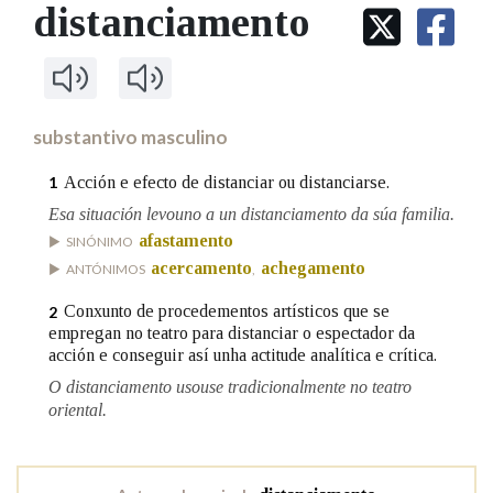
IDENTIDADE CORPORATIVA
distanciamento
Facebook
Twitter
Youtube
Instagram
Bluesky
BUSCAR NOS LEMAS
FIGURAS HOMENAXEADAS
MARCIAL DEL ADALID
HISTORIA
Comeza por
CASA-MUSEO EMILIA PARDO
BAZÁN
60 ANOS DLG
PRIMAVERA DAS LETRAS
substantivo masculino
Remata por
PORTAL DAS PALABRAS
Acción e efecto de distanciar ou distanciarse.
1
Esa situación levouno a un distanciamento da súa familia.
afastamento
Contén
SINÓNIMO
acercamento
achegamento
ANTÓNIMOS
,
Conxunto de procedementos artísticos que se
2
empregan no teatro para distanciar o espectador da
BUSCAR NO CONTIDO
acción e conseguir así unha actitude analítica e crítica.
Nas definicións
O distanciamento usouse tradicionalmente no teatro
oriental.
Nos exemplos