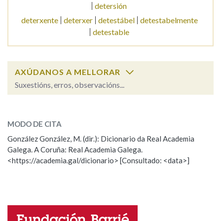
detersión
deterxente
deterxer
detestábel
detestabelmente
Na fraseoloxía
detestable
OUTRAS OPCIÓNS DE BUSCA
AXÚDANOS A MELLORAR
Suxestións, erros, observacións...
Marcas gramaticais
detersivo
SOBRE A PALABRA:
MODO DE CITA
ESCOLLE UNHA OPCIÓN:
Pertence a
González González, M. (dir.): Dicionario da Real Academia
Galega. A Coruña: Real Academia Galega.
Observación
Hai un erro na palabra
<https://academia.gal/dicionario> [Consultado: <data>]
Propoño mellorar a definición
Actualización
LIMPAR
BUSCA
Falta unha voz
Nome