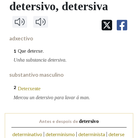
IDENTIDADE CORPORATIVA
detersivo
, detersiva
Facebook
Twitter
Youtube
Instagram
Bluesky
BUSCAR NOS LEMAS
FIGURAS HOMENAXEADAS
MARCIAL DEL ADALID
HISTORIA
Comeza por
CASA-MUSEO EMILIA PARDO
BAZÁN
60 ANOS DLG
PRIMAVERA DAS LETRAS
adxectivo
Remata por
PORTAL DAS PALABRAS
Que deterxe.
1
Unha substancia detersiva.
Contén
substantivo masculino
2
Deterxente
BUSCAR NO CONTIDO
Mercou un detersivo para lavar á man.
Nas definicións
Antes e despois de
detersivo
Nos exemplos
determinativo
determinismo
determinista
deterse