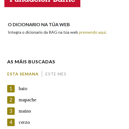
Apelidos
O DICIONARIO NA TÚA WEB
Integra o dicionario da RAG na túa web
premendo aquí
.
Enderezo electrónico
AS MÁIS BUSCADAS
Comentario
ESTA SEMANA
ESTE MES
1
baio
2
mapache
3
maino
En cumprimento da normativa vixente en materia de
Protección de Datos de Carácter Persoal, a Real Academia
4
cerzo
Galega informa a aqueles usuarios que faciliten o seu correo