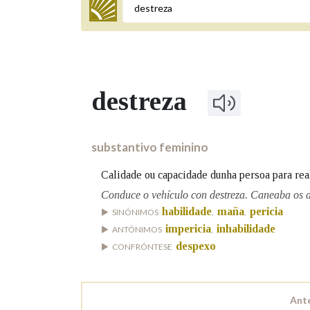
Termo a buscar
destreza
BUSCAR NOS LEMAS
Comeza por
substantivo feminino
Calidade ou capacidade dunha persoa para reali
Remata por
Conduce o vehículo con destreza. Caneaba os d
habilidade
maña
pericia
SINÓNIMOS
,
,
impericia
inhabilidade
ANTÓNIMOS
,
despexo
CONFRÓNTESE
Contén
Ante
OUTRAS OPCIÓNS DE BUSCA