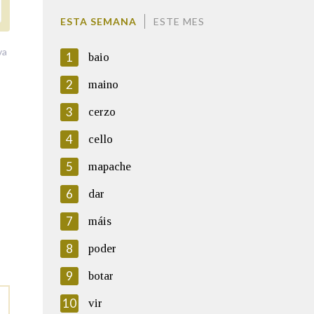
ESTA SEMANA
ESTE MES
va
1
baio
2
maino
3
cerzo
4
cello
5
mapache
6
dar
7
máis
8
poder
9
botar
10
vir