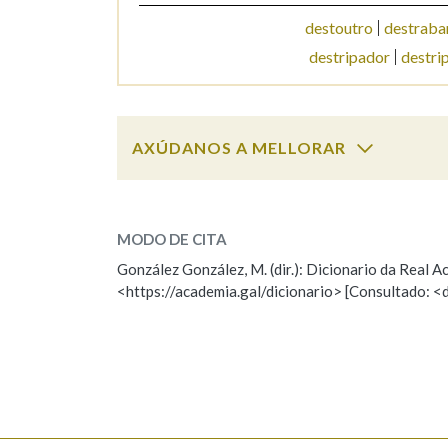
destoutro
destraba
Marcas gramaticais
destripador
destri
AXÚDANOS A MELLORAR
destreza
SOBRE A PALABRA:
MODO DE CITA
ESCOLLE UNHA OPCIÓN:
González González, M. (dir.): Dicionario da Real
<https://academia.gal/dicionario> [Consultado: <
Observación
Hai un erro na palabra
Falta unha voz
Nome
Apelido