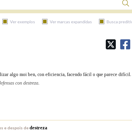
Ver exemplos
Ver marcas expandidas
Busca prediti
BUSCAR NO CONTIDO
Nas definicións
zar algo moi ben, con eficiencia, facendo fácil o que parece difícil.
Nos exemplos
efensas con destreza.
Na fraseoloxía
s e despois de
destreza