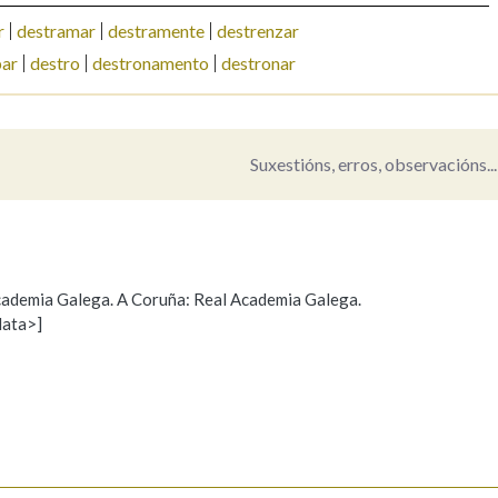
r
destramar
destramente
destrenzar
Pertence a
par
destro
destronamento
destronar
AXUDA NA BUSCA
LIMPAR
BUSCA
Suxestións, erros, observacións...
 Academia Galega. A Coruña: Real Academia Galega.
data>]
Propoño mellorar a definición
Actualización
s